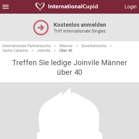
Login
Kostenlos anmelden
Triff internationale Singles
Internationale Partnersuche
>
Männer
>
Brasilianische
>
Santa Catarina
>
Joinvile
>
Über 40
Treffen Sie ledige Joinvile Männer
über 40