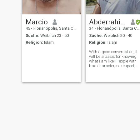
Marcio
Abderrahim~
45
•
Florianópolis, Santa Catarina, Brasilien
34
•
Florianópolis, Santa Catarina, Brasilien
Suche:
Weiblich 23 - 50
Suche:
Weiblich 20 - 40
Religion:
Islam
Religion:
Islam
With a good conversation, it
will be a basis for knowing
what I am like!! People with
bad character, no respect,
please don't send
messages!!