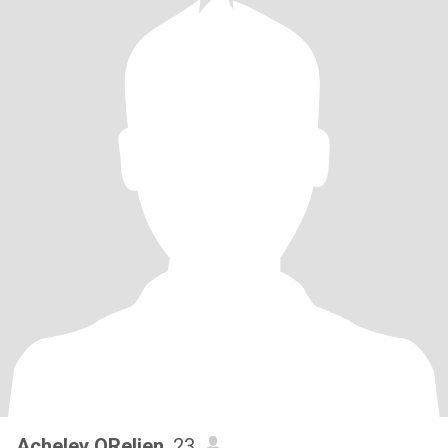
Acheley ORelien
, 23