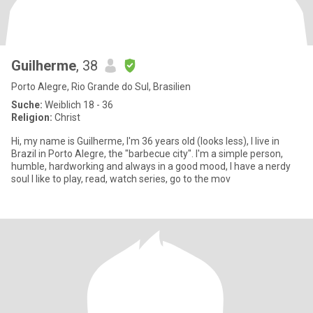
Guilherme
, 38
Porto Alegre, Rio Grande do Sul, Brasilien
Suche:
Weiblich 18 - 36
Religion:
Christ
Hi, my name is Guilherme, I'm 36 years old (looks less), I live in
Brazil in Porto Alegre, the "barbecue city". I'm a simple person,
humble, hardworking and always in a good mood, I have a nerdy
soul I like to play, read, watch series, go to the mov