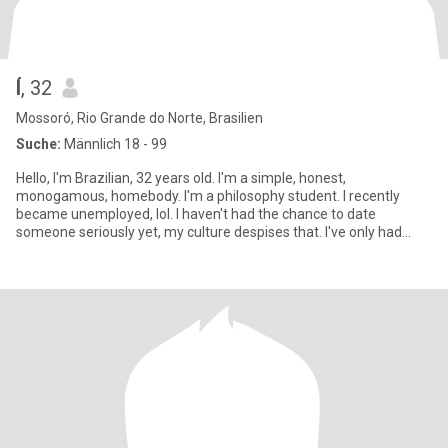
Í
, 32
Mossoró, Rio Grande do Norte, Brasilien
Suche:
Männlich 18 - 99
Hello, I'm Brazilian, 32 years old. I'm a simple, honest,
monogamous, homebody. I'm a philosophy student. I recently
became unemployed, lol. I haven't had the chance to date
someone seriously yet, my culture despises that. I've only had
quick enco