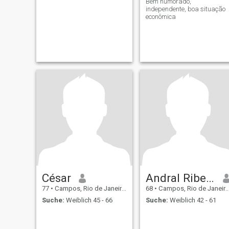
Bem humorado,
independente, boa situação
econômica
César
Andral Ribeiro Santos
77
•
Campos, Rio de Janeiro, Brasilien
68
•
Campos, Rio de Janeiro, Brasilien
Suche:
Weiblich 45 - 66
Suche:
Weiblich 42 - 61