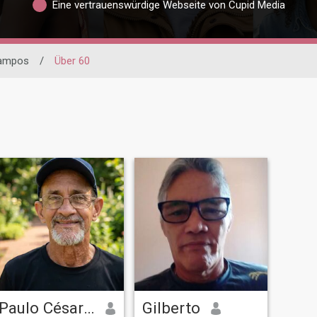
Eine vertrauenswürdige Webseite von Cupid Media
ampos
/
Über 60
Paulo César Gomes dos Santos
Gilberto