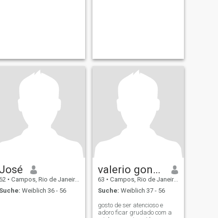
José
valerio gonçalves pinheiro
62
•
Campos, Rio de Janeiro, Brasilien
63
•
Campos, Rio de Janeiro, Brasilien
Suche:
Weiblich 36 - 56
Suche:
Weiblich 37 - 56
gosto de ser atencioso e
adoro ficar grudado com a