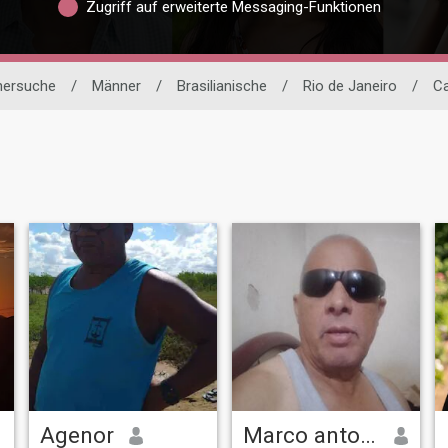
Zugriff auf erweiterte Messaging-Funktionen
tnersuche
/
Männer
/
Brasilianische
/
Rio de Janeiro
/
C
Agenor
Marco antonio