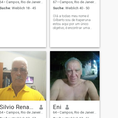
64
•
Campos, Rio de Janeiro, Brasilien
67
•
Campos, Rio de Janeiro, Brasilien
Suche:
Weiblich 18 - 45
Suche:
Weiblich 40 - 50
Olá a todas meu nome é
Gilberto sou de Itaperuna
estou aqui por um único
objetivo, é encontrar uma
amizade colorida e
duradoura sem cobranças
sem promessas e sem
julgamentos mais com muito
carinho e prazeres. Sou uma
pessoa bem direta e de bem
com a
Silvio Renato Maciel
Eni
64
•
Campos, Rio de Janeiro, Brasilien
64
•
Campos, Rio de Janeiro, Brasilien