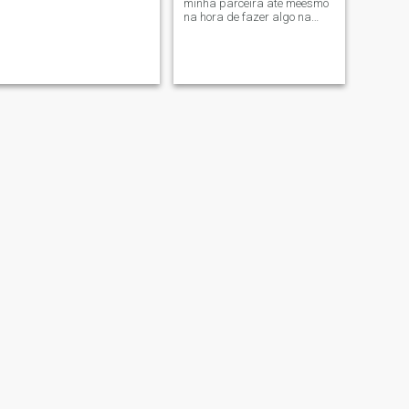
minha parceira até meesmo
na hora de fazer algo na
cozinha e quero uma
namorada para sempre