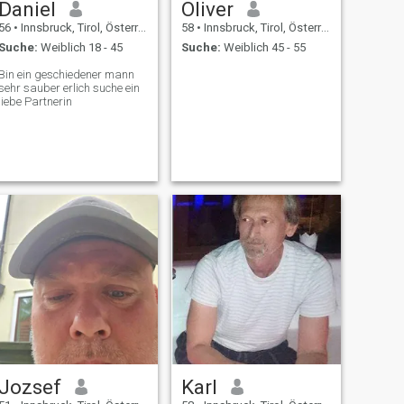
Daniel
Oliver
56
•
Innsbruck, Tirol, Österreich
58
•
Innsbruck, Tirol, Österreich
Suche:
Weiblich 18 - 45
Suche:
Weiblich 45 - 55
Bin ein geschiedener mann
sehr sauber erlich suche ein
liebe Partnerin
Jozsef
Karl