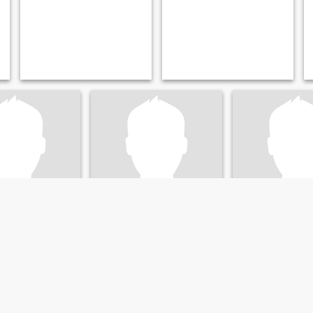
my
Stanoje
Mike
k, Tirol, Österreich
58
•
Innsbruck, Tirol, Österreich
56
•
Innsbruck, Tirol,
blich 32 - 52
Suche:
Weiblich 34 - 53
Suche:
Weiblich 3