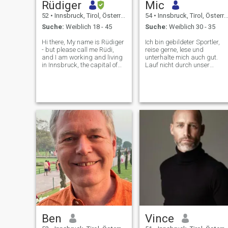
Rüdiger
Mic
52
•
Innsbruck, Tirol, Österreich
54
•
Innsbruck, Tirol, Österreich
Suche:
Weiblich 18 - 45
Suche:
Weiblich 30 - 35
Hi there, My name is Rüdiger
Ich bin gebildeter Sportler,
- but please call me Rüdi,
reise gerne, lese und
and I am working and living
unterhalte mich auch gut.
in Innsbruck, the capital of
Lauf nicht durch unser
Tyrol in the western part of
Leben. Bevorzugen Sie
Austria. A while ago, I got
modernen, natürlichen Stil.
separated from my more
than 15 year-long partner
and I now feel ready to start
a
Ben
Vince