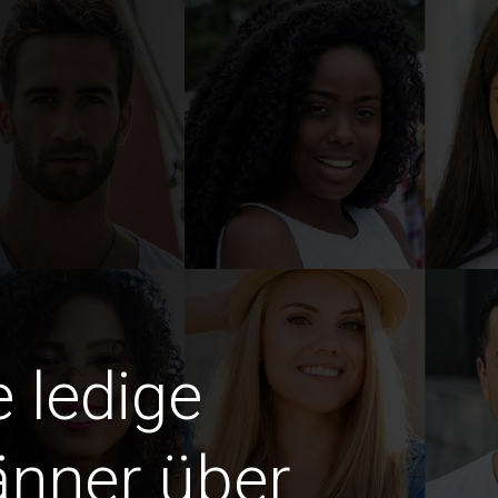
e ledige
änner über