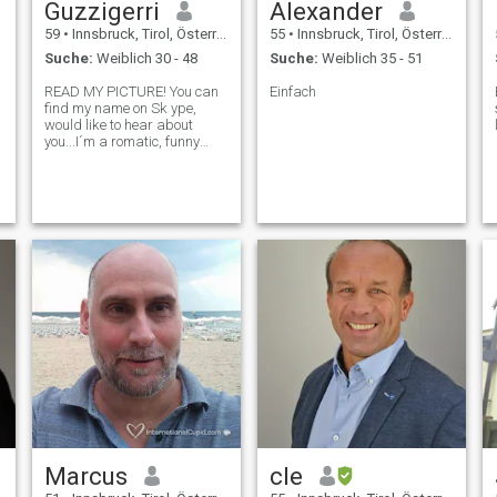
Guzzigerri
Alexander
59
•
Innsbruck, Tirol, Österreich
55
•
Innsbruck, Tirol, Österreich
Suche:
Weiblich 30 - 48
Suche:
Weiblich 35 - 51
READ MY PICTURE! You can
Einfach
find my name on Sk ype,
would like to hear about
you...I´m a romatic, funny
man, I love my life, like sun
and ocean, humans which
take care to their body. My
dream is to sail round the
world, and it seems this
dream comes true the next
years... So, if you want to be
beside me, explore beautiful
countries and places round
the world... you are welcome,
please write to me!
Sometimes it is nice to be
alone, but most of time it is
better to be with your
beloved.
Marcus
cle