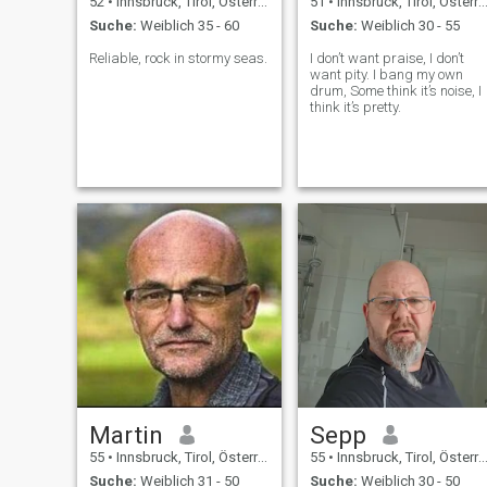
52
•
Innsbruck, Tirol, Österreich
51
•
Innsbruck, Tirol, Österreich
Suche:
Weiblich 35 - 60
Suche:
Weiblich 30 - 55
Reliable, rock in stormy seas.
I don’t want praise, I don’t
want pity. I bang my own
drum, Some think it’s noise, I
think it’s pretty.
Martin
Sepp
55
•
Innsbruck, Tirol, Österreich
55
•
Innsbruck, Tirol, Österreich
Suche:
Weiblich 31 - 50
Suche:
Weiblich 30 - 50