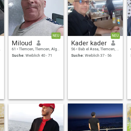
NEU
NEU
Miloud
Kader kader
61
•
Tlemcen, Tlemcen, Algerien
56
•
Bab el Assa, Tlemcen, Algerien
Suche:
Weiblich 40 - 71
Suche:
Weiblich 37 - 56
h