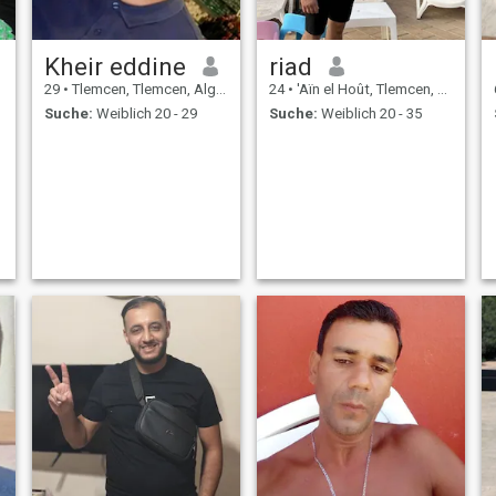
Kheir eddine
riad
29
•
Tlemcen, Tlemcen, Algerien
24
•
'Aïn el Hoût, Tlemcen, Algerien
Suche:
Weiblich 20 - 29
Suche:
Weiblich 20 - 35