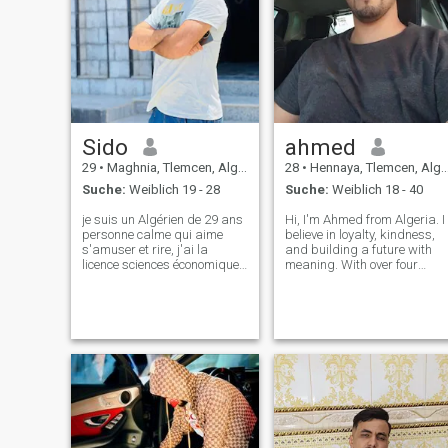
Sido
ahmed
29
•
Maghnia, Tlemcen, Algerien
28
•
Hennaya, Tlemcen, Algerien
Suche:
Weiblich 19 - 28
Suche:
Weiblich 18 - 40
je suis un Algérien de 29 ans
Hi, I'm Ahmed from Algeria. I
personne calme qui aime
believe in loyalty, kindness,
s'amuser et rire, j'ai la
and building a future with
licence sciences économiques
meaning. With over four
et maintenant j'ai changé le
years of experience in
mode de vie, J'ai mon métier
hospitality, I’ve learned the
de chauffeur tous les
value of care, respect, and
catégories plus chauffeur
communication, which I also
des engins , plus des autres
carry into personal relations
profes