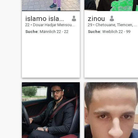
islamo islamo
zinou
22
•
Douar Hadjar Mensouk, Tlemcen, Algerien
29
•
Chetouane, Tlemcen, Algerien
Suche:
Männlich 22 - 22
Suche:
Weiblich 22 - 99