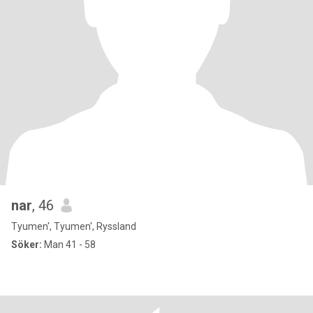
nar
, 46
Tyumen', Tyumen', Ryssland
Söker:
Man 41 - 58