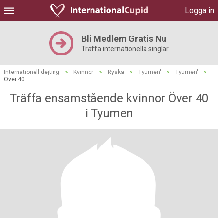
Logga in
Bli Medlem Gratis Nu
Träffa internationella singlar
Internationell dejting
>
Kvinnor
>
Ryska
>
Tyumen'
>
Tyumen'
>
Över 40
Träffa ensamstående kvinnor Över 40
i Tyumen