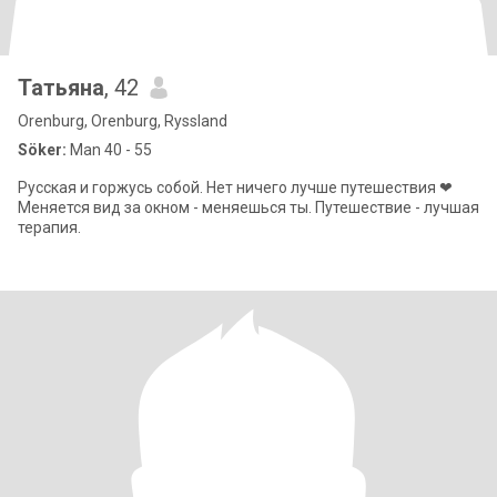
Татьяна
, 42
Orenburg, Orenburg, Ryssland
Söker:
Man 40 - 55
Русская и горжусь собой. Нет ничего лучше путешествия ❤
Меняется вид за окном - меняешься ты. Путешествие - лучшая
терапия.