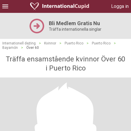
Logga in
Bli Medlem Gratis Nu
Träffa internationella singlar
Internationell dejting
>
Kvinnor
>
Puerto Rico
>
Puerto Rico
>
Bayamón
>
Över 60
Träffa ensamstående kvinnor Över 60
i Puerto Rico