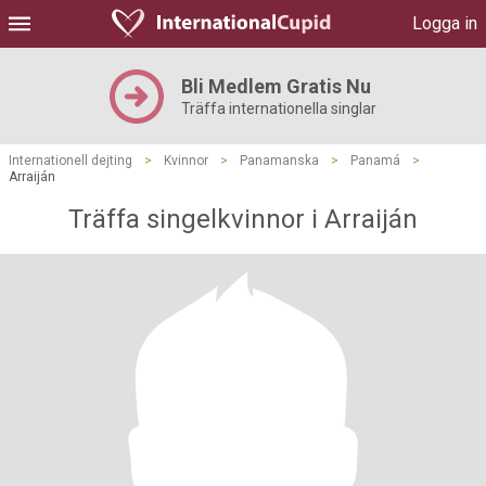
Logga in
Bli Medlem Gratis Nu
Träffa internationella singlar
Internationell dejting
>
Kvinnor
>
Panamanska
>
Panamá
>
Arraiján
Träffa singelkvinnor i Arraiján