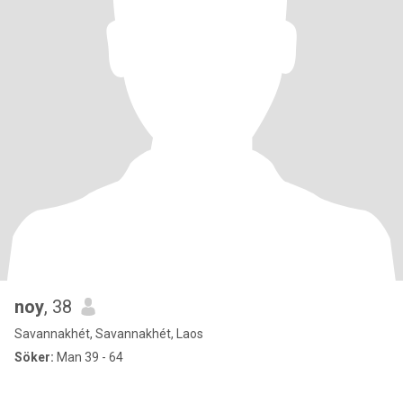
noy
, 38
Savannakhét, Savannakhét, Laos
Söker:
Man 39 - 64