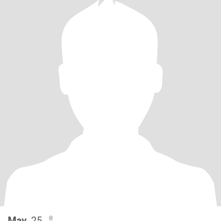
May
, 25