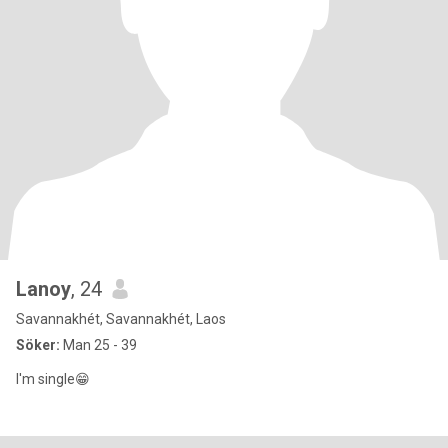
Lanoy
, 24
Savannakhét, Savannakhét, Laos
Söker:
Man 25 - 39
I'm single😁