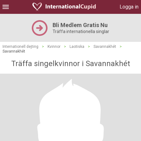
Logga in
Bli Medlem Gratis Nu
Träffa internationella singlar
Internationell dejting
>
Kvinnor
>
Laotiska
>
Savannakhét
>
Savannakhét
Träffa singelkvinnor i Savannakhét