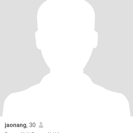
jaonang
, 30