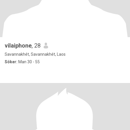
vilaiphone
, 28
Savannakhét, Savannakhét, Laos
Söker:
Man 30 - 55