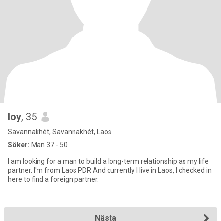
loy
, 35
Savannakhét, Savannakhét, Laos
Söker:
Man 37 - 50
I am looking for a man to build a long-term relationship as my life
partner. I'm from Laos PDR And currently I live in Laos, I checked in
here to find a foreign partner.
Nästa