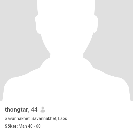
thongtar
, 44
Savannakhét, Savannakhét, Laos
Söker:
Man 40 - 60