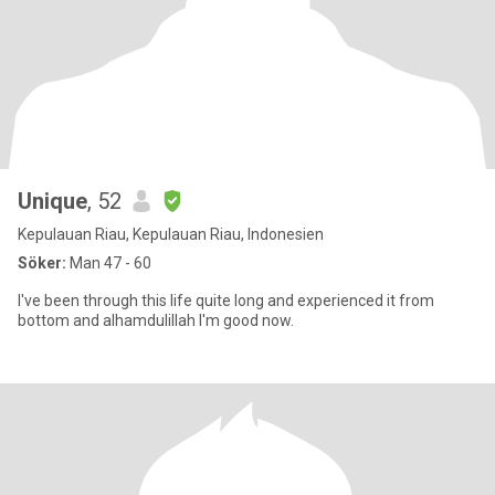
Unique
, 52
Kepulauan Riau, Kepulauan Riau, Indonesien
Söker:
Man 47 - 60
I've been through this life quite long and experienced it from
bottom and alhamdulillah I'm good now.