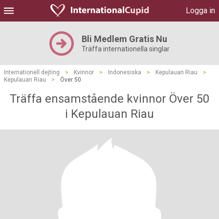
Logga in
Bli Medlem Gratis Nu
Träffa internationella singlar
Internationell dejting
>
Kvinnor
>
Indonesiska
>
Kepulauan Riau
>
Kepulauan Riau
>
Över 50
Träffa ensamstående kvinnor Över 50
i Kepulauan Riau