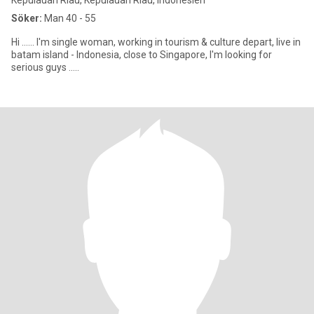
Kepulauan Riau, Kepulauan Riau, Indonesien
Söker:
Man 40 - 55
Hi ...... I'm single woman, working in tourism & culture depart, live in
batam island - Indonesia, close to Singapore, I'm looking for
serious guys .....