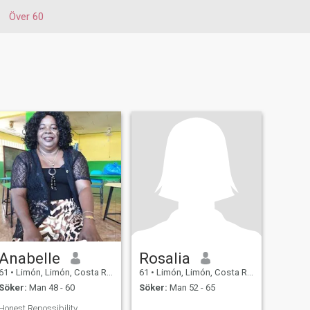
Över 60
Anabelle
Rosalia
61
•
Limón, Limón, Costa Rica
61
•
Limón, Limón, Costa Rica
Söker:
Man 48 - 60
Söker:
Man 52 - 65
Honest Repossibility