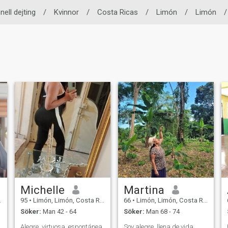
nell dejting
/
Kvinnor
/
Costa Ricas
/
Limón
/
Limón
/
Michelle
Martina
95
•
Limón, Limón, Costa Rica
66
•
Limón, Limón, Costa Rica
Söker:
Man 42 - 64
Söker:
Man 68 - 74
Alegre, virtuosa, espontánea.
Soy alegre, llena de vida