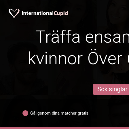
Träffa ens
kvinnor Över 
Sök singlar
Gå igenom dina matcher gratis