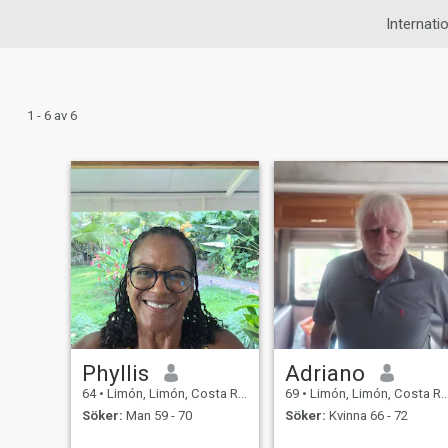
Internatio
1 - 6 av 6
Phyllis
Adriano
64
•
Limón, Limón, Costa Rica
69
•
Limón, Limón, Costa Rica
Söker:
Man 59 - 70
Söker:
Kvinna 66 - 72