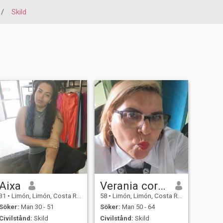
/
Skild
Aixa
Verania corrales alfaro
31
•
Limón, Limón, Costa Rica
58
•
Limón, Limón, Costa Rica
Söker:
Man 30 - 51
Söker:
Man 50 - 64
Civilstånd:
Skild
Civilstånd:
Skild