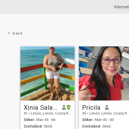
Internat
1 - 6 av 6
Xinia Salazar Gutiérrez
Pricila
41
•
Limón, Limón, Costa Rica
45
•
Limón, Limón, Costa Rica
Söker:
Man 45 - 66
Söker:
Man 45 - 60
Civilstånd:
Skild
Civilstånd:
Skild