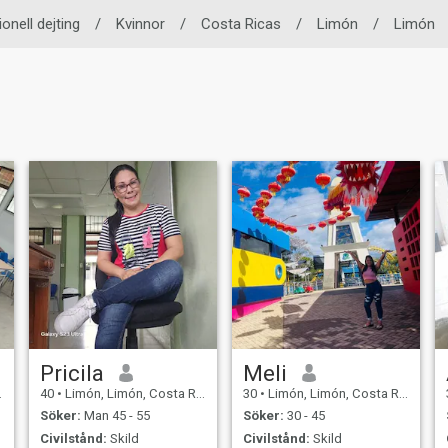
ionell dejting
/
Kvinnor
/
Costa Ricas
/
Limón
/
Limón
Pricila
Meli
40
•
Limón, Limón, Costa Rica
30
•
Limón, Limón, Costa Rica
Söker:
Man 45 - 55
Söker:
30 - 45
Civilstånd:
Skild
Civilstånd:
Skild