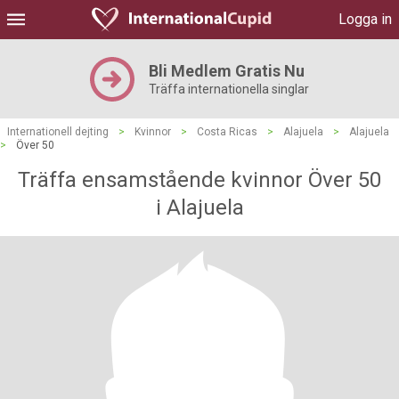
Logga in
Bli Medlem Gratis Nu
Träffa internationella singlar
Internationell dejting
>
Kvinnor
>
Costa Ricas
>
Alajuela
>
Alajuela
>
Över 50
Träffa ensamstående kvinnor Över 50
i Alajuela