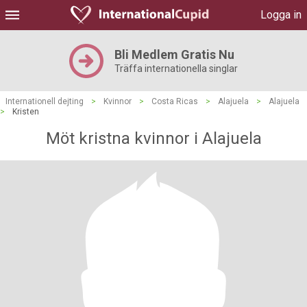
Logga in
Bli Medlem Gratis Nu
Träffa internationella singlar
Internationell dejting
>
Kvinnor
>
Costa Ricas
>
Alajuela
>
Alajuela
>
Kristen
Möt kristna kvinnor i Alajuela