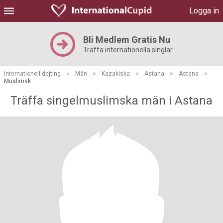
Logga in
Bli Medlem Gratis Nu
Träffa internationella singlar
Internationell dejting
>
Män
>
Kazakiska
>
Astana
>
Astana
>
Muslimsk
Träffa singelmuslimska män i Astana