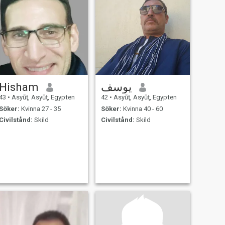
Hisham
يوسف
43
•
Asyūţ, Asyūţ, Egypten
42
•
Asyūţ, Asyūţ, Egypten
Söker:
Kvinna 27 - 35
Söker:
Kvinna 40 - 60
Civilstånd:
Skild
Civilstånd:
Skild