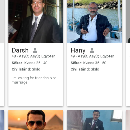
Darsh
Hany
48
•
Asyūţ, Asyūţ, Egypten
49
•
Asyūţ, Asyūţ, Egypten
Söker:
Kvinna 25 - 40
Söker:
Kvinna 35 - 50
Civilstånd:
Skild
Civilstånd:
Skild
I'm looking for friendship or
marriage