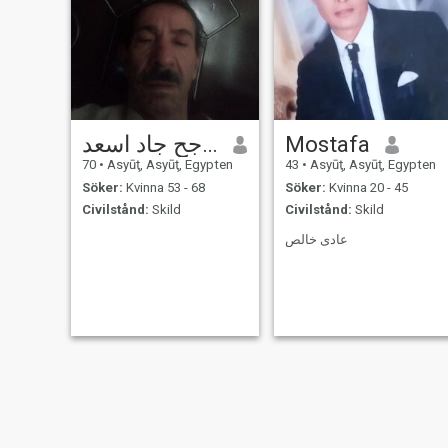
ناجح جاد اسعد Nageh
Mostafa
70
•
Asyūţ, Asyūţ, Egypten
43
•
Asyūţ, Asyūţ, Egypten
Söker:
Kvinna 53 - 68
Söker:
Kvinna 20 - 45
Civilstånd:
Skild
Civilstånd:
Skild
عادى خالص