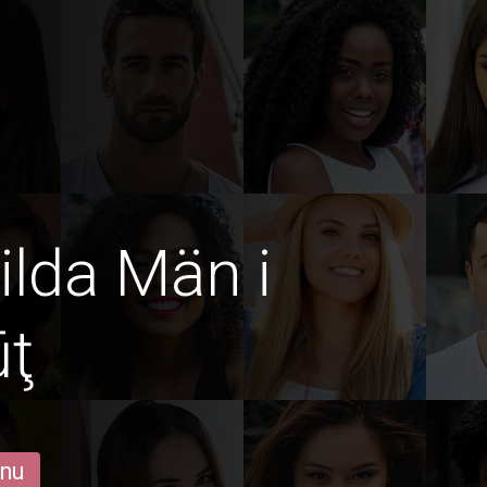
ilda Män i
ūţ
 nu