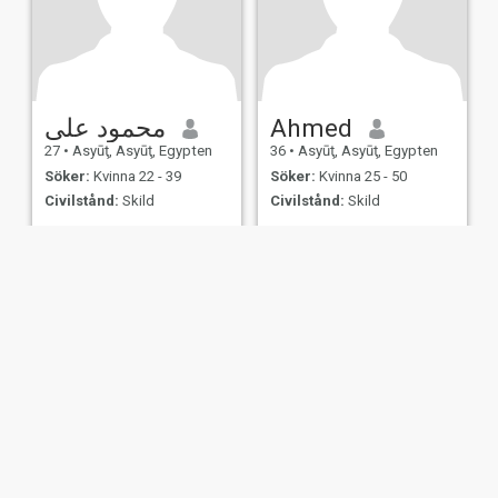
محمود على
Ahmed
27
•
Asyūţ, Asyūţ, Egypten
36
•
Asyūţ, Asyūţ, Egypten
Söker:
Kvinna 22 - 39
Söker:
Kvinna 25 - 50
Civilstånd:
Skild
Civilstånd:
Skild
بحب العمل
er
Användarvillkor
Återbetalningspolicy
Integritetspolicy
Cookiepolicy
Dejti
IL MIL, INC. located at 200 Townsend St., Unit 43, San Francisco CA 94