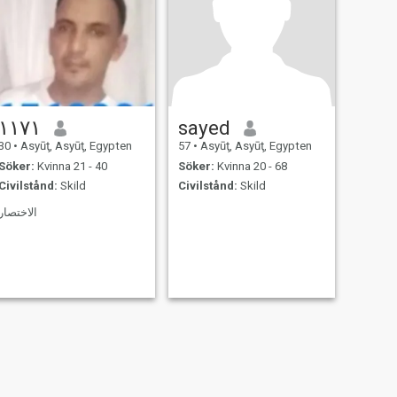
١١٧١
sayed
30
•
Asyūţ, Asyūţ, Egypten
57
•
Asyūţ, Asyūţ, Egypten
Söker:
Kvinna 21 - 40
Söker:
Kvinna 20 - 68
Civilstånd:
Skild
Civilstånd:
Skild
الاختصار