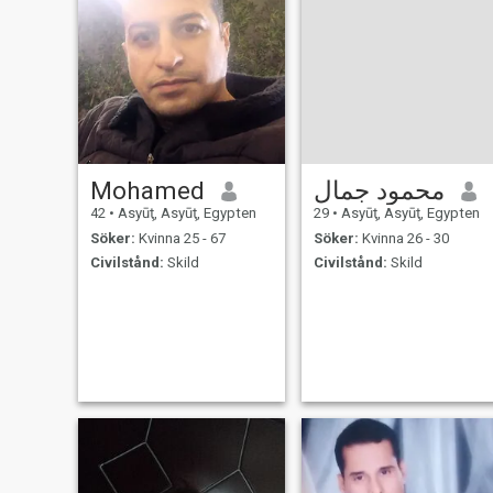
Mohamed
محمود جمال
42
•
Asyūţ, Asyūţ, Egypten
29
•
Asyūţ, Asyūţ, Egypten
Söker:
Kvinna 25 - 67
Söker:
Kvinna 26 - 30
Civilstånd:
Skild
Civilstånd:
Skild