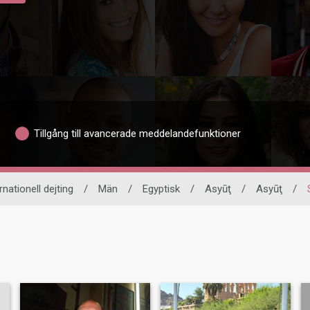
Tillgång till avancerade meddelandefunktioner
rnationell dejting
/
Män
/
Egyptisk
/
Asyūţ
/
Asyūţ
/