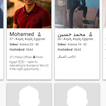
Mohamed
محمد حسين
37
•
Asyūţ, Asyūţ, Egypten
26
•
Asyūţ, Asyūţ, Egypten
Söker:
Kvinna 25 - 45
Söker:
Kvinna 19 - 32
Civilstånd:
Skild
Civilstånd:
Skild
انااحب الجمال
37 | Police Officer 🚔 From
Egypt 🇪🇬 — open to
relocating to Europe or the US
if the right opportunity
comes. I’m a loyal, protective,
and passionate man looking
for something serious. I value
honesty, family, and deep
connection. I may be a l