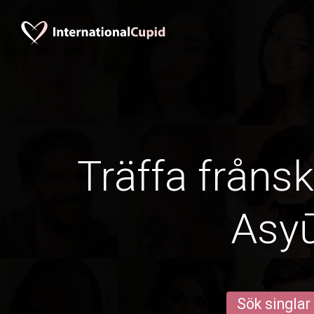
Träffa frånsk
Asy
Sök singlar