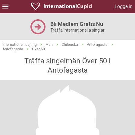
Logga in
Bli Medlem Gratis Nu
Träffa internationella singlar
Internationell dejting
>
Män
>
Chilenska
>
Antofagasta
>
Antofagasta
>
Över 50
Träffa singelmän Över 50 i
Antofagasta