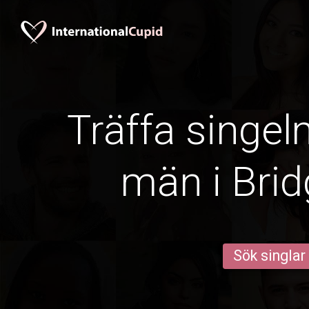
Träffa singe
män i Bri
Sök singlar