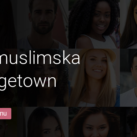
lmuslimska
dgetown
 nu