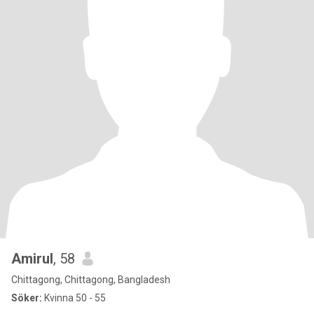
Amirul
, 58
Chittagong, Chittagong, Bangladesh
Söker:
Kvinna 50 - 55