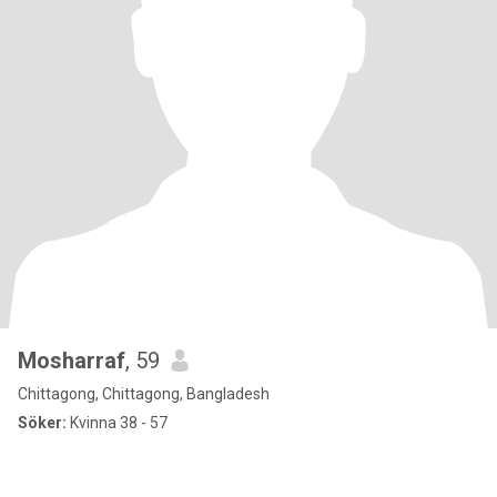
Mosharraf
, 59
Chittagong, Chittagong, Bangladesh
Söker:
Kvinna 38 - 57