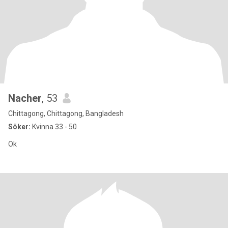
Nacher
, 53
Chittagong, Chittagong, Bangladesh
Söker:
Kvinna 33 - 50
Ok