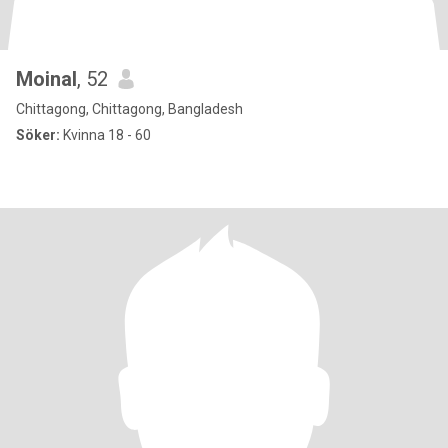
Moinal
, 52
Chittagong, Chittagong, Bangladesh
Söker:
Kvinna 18 - 60