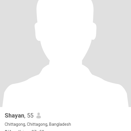
Shayan
, 55
Chittagong, Chittagong, Bangladesh