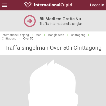
Logga in
Bli Medlem Gratis Nu
Träffa internationella singlar
Internationell dejting
>
Män
>
Bangladesh
>
Chittagong
>
Chittagong
>
Över 50
Träffa singelmän Över 50 i Chittagong