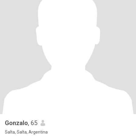
Gonzalo
, 65
Salta, Salta, Argentina