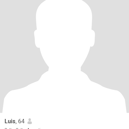
Luis
, 64