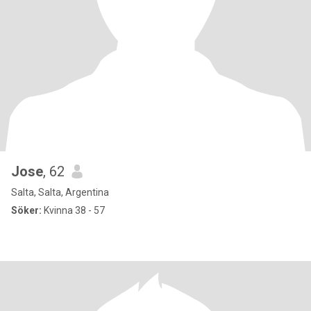
Jose
, 62
Salta, Salta, Argentina
Söker:
Kvinna 38 - 57