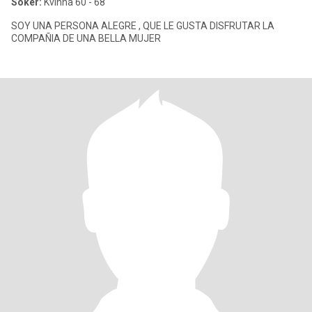
Söker:
Kvinna 60 - 68
SOY UNA PERSONA ALEGRE , QUE LE GUSTA DISFRUTAR LA
COMPAÑIA DE UNA BELLA MUJER