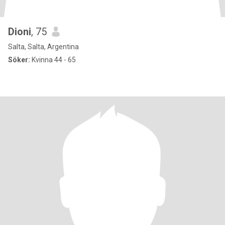
Dioni
, 75
Salta, Salta, Argentina
Söker:
Kvinna 44 - 65