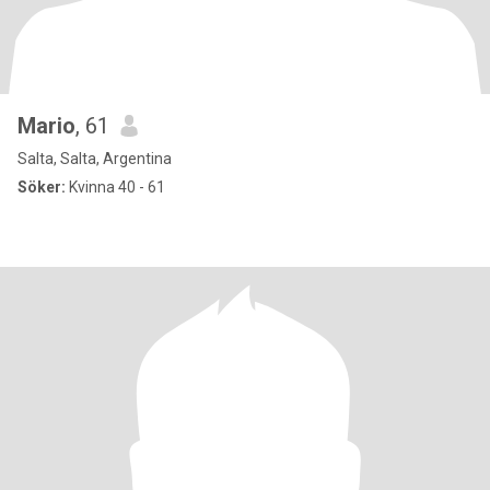
Mario
, 61
Salta, Salta, Argentina
Söker:
Kvinna 40 - 61