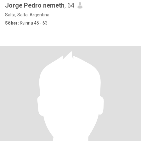
Jorge Pedro nemeth
, 64
Salta, Salta, Argentina
Söker:
Kvinna 45 - 63