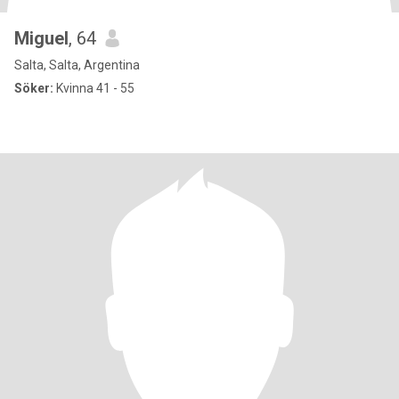
Miguel
, 64
Salta, Salta, Argentina
Söker:
Kvinna 41 - 55