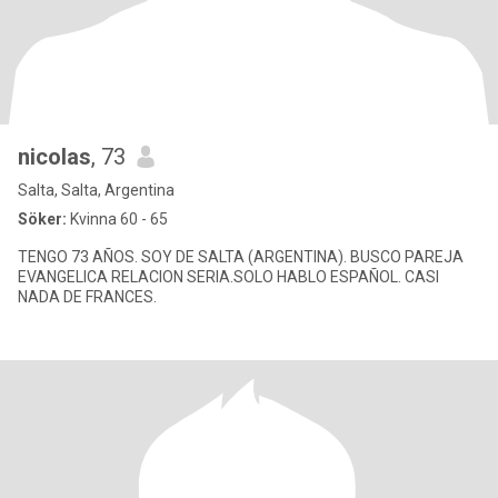
nicolas
, 73
Salta, Salta, Argentina
Söker:
Kvinna 60 - 65
TENGO 73 AÑOS. SOY DE SALTA (ARGENTINA). BUSCO PAREJA
EVANGELICA RELACION SERIA.SOLO HABLO ESPAÑOL. CASI
NADA DE FRANCES.