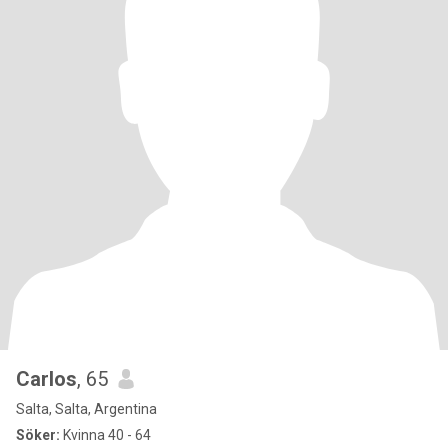
Carlos
, 65
Salta, Salta, Argentina
Söker:
Kvinna 40 - 64