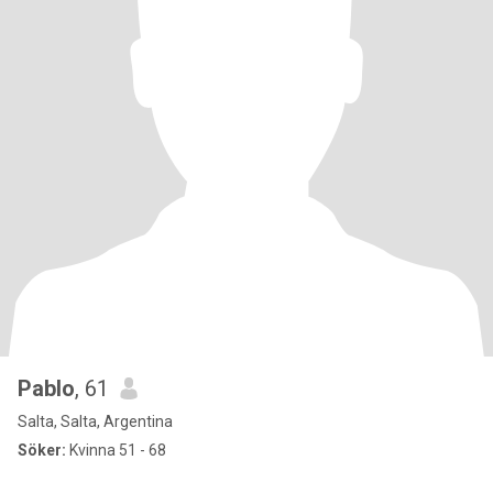
Pablo
, 61
Salta, Salta, Argentina
Söker:
Kvinna 51 - 68