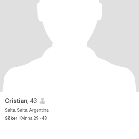
Cristian
, 43
Salta, Salta, Argentina
Söker:
Kvinna 29 - 48