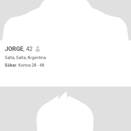
JORGE
, 42
Salta, Salta, Argentina
Söker:
Kvinna 28 - 48