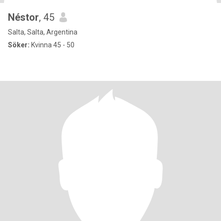
Néstor
, 45
Salta, Salta, Argentina
Söker:
Kvinna 45 - 50