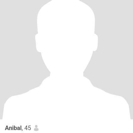
Anibal
, 45