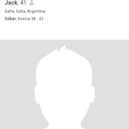
Jack
, 41
Salta, Salta, Argentina
Söker:
Kvinna 38 - 42