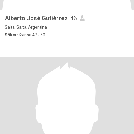
Alberto José Gutiérrez
, 46
Salta, Salta, Argentina
Söker:
Kvinna 47 - 50