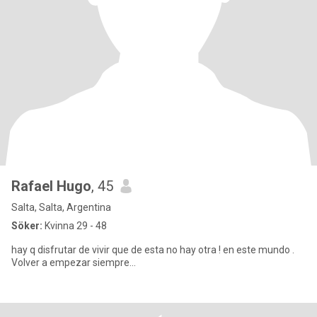
Rafael Hugo
, 45
Salta, Salta, Argentina
Söker:
Kvinna 29 - 48
hay q disfrutar de vivir que de esta no hay otra ! en este mundo .
Volver a empezar siempre...