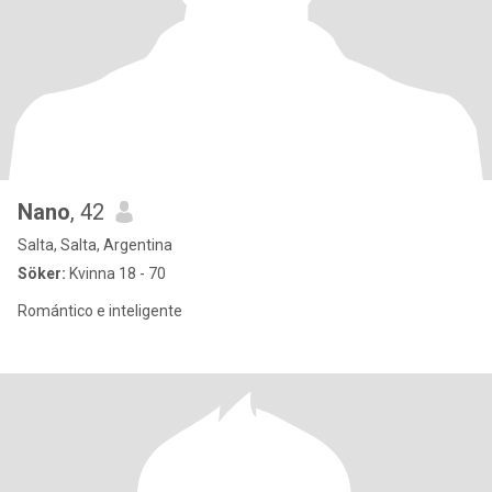
Nano
, 42
Salta, Salta, Argentina
Söker:
Kvinna 18 - 70
Romántico e inteligente