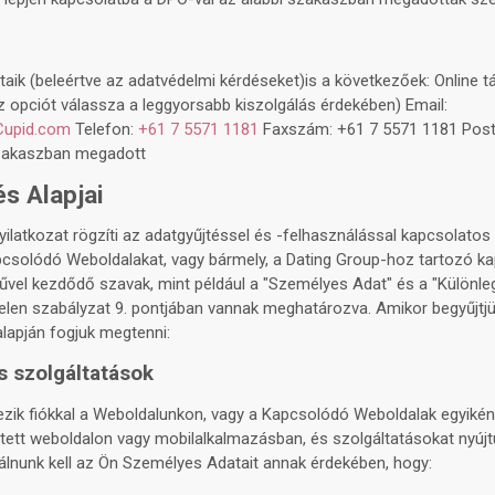
taik (beleértve az adatvédelmi kérdéseket)is a következőek: Online t
z opciót válassza a leggyorsabb kiszolgálás érdekében) Email:
Cupid.com
Telefon:
+61 7 5571 1181
Faxszám: +61 7 5571 1181 Posta
zakaszban megadott
s Alapjai
ilatkozat rögzíti az adatgyűjtéssel és -felhasználással kapcsolatos 
pcsolódó Weboldalakat, vagy bármely, a Dating Group-hoz tartozó ka
űvel kezdődő szavak, mint például a "Személyes Adat" és a "Különle
jelen szabályzat 9. pontjában vannak meghatározva. Amikor begyűjt
alapján fogjuk megtenni:
s szolgáltatások
ik fiókkal a Weboldalunkon, vagy a Kapcsolódó Weboldalak egyikén, i
tett weboldalon vagy mobilalkalmazásban, és szolgáltatásokat nyújt
álnunk kell az Ön Személyes Adatait annak érdekében, hogy: