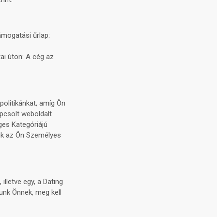
ámogatási űrlap:
i úton: A cég az
politikánkat, amíg Ön
pcsolt weboldalt
ges Kategóriájú
jük az Ön Személyes
lletve egy, a Dating
unk Önnek, meg kell