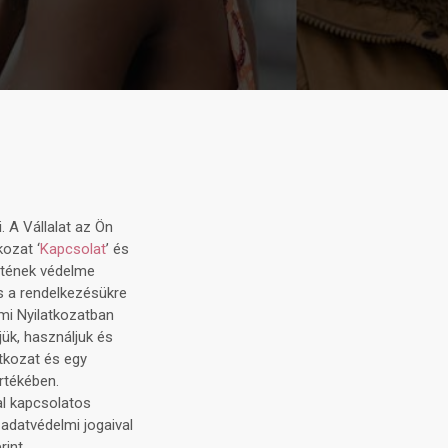
. A Vállalat az Ön
kozat ‘
Kapcsolat
’ és
letének védelme
s a rendelkezésükre
mi Nyilatkozatban
ük, használjuk és
tkozat és egy
rtékében.
tal kapcsolatos
 adatvédelmi jogaival
int.