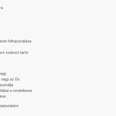
ra.
atok felhasználása
ésre számot tartó
vagy
, vagy az Ön
asználja
ldául a rendellenes
ése.
Adatvédelmi