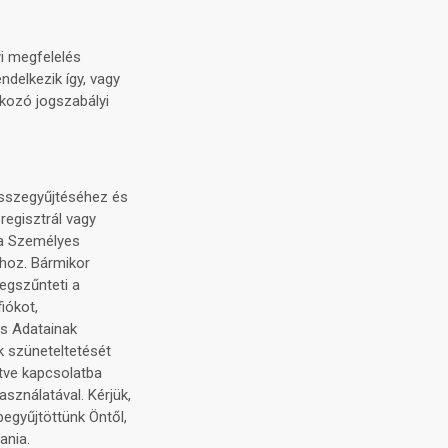
i megfelelés
ndelkezik így, vagy
kozó jogszabályi
összegyűjtéséhez és
regisztrál vagy
ja Személyes
hoz. Bármikor
egszűnteti a
iókot,
s Adatainak
k szüneteltetését
etve kapcsolatba
asználatával. Kérjük,
begyűjtöttünk Öntől,
ania.