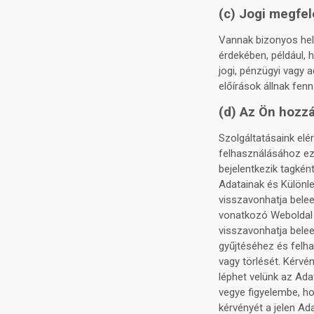
(c) Jogi megfe
Vannak bizonyos hely
érdekében, például, 
jogi, pénzügyi vagy
előírások állnak fenn
(d) Az Ön hozzá
Szolgáltatásaink el
felhasználásához eze
bejelentkezik tagké
Adatainak és Különl
visszavonhatja bele
vonatkozó Weboldal 
visszavonhatja bele
gyűjtéséhez és felha
vagy törlését. Kérvén
léphet velünk az Ada
vegye figyelembe, ho
kérvényét a jelen Ada