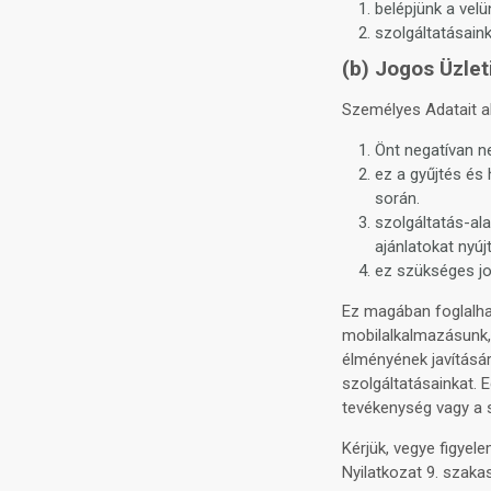
belépjünk a vel
szolgáltatásain
(b) Jogos Üzlet
Személyes Adatait ab
Önt negatívan n
ez a gyűjtés és
során.
szolgáltatás-al
ajánlatokat nyú
ez szükséges jo
Ez magában foglalha
mobilalkalmazásunk, 
élményének javításár
szolgáltatásainkat. 
tevékenység vagy a s
Kérjük, vegye figyel
Nyilatkozat 9. szakas