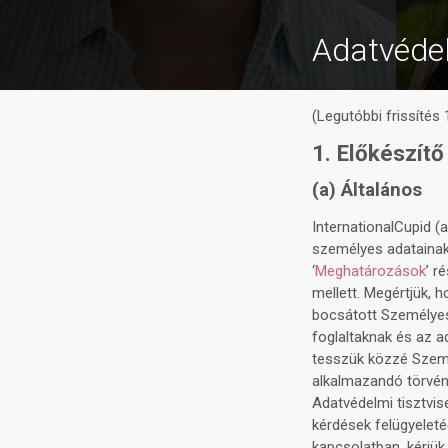
Adatvédel
(Legutóbbi frissítés
1. Előkészítő
(a) Általános
InternationalCupid (
személyes adatainak 
‘
Meghatározások
’ r
mellett. Megértjük, 
bocsátott Személyes
foglaltaknak és az a
tesszük közzé Szemé
alkalmazandó törvén
Adatvédelmi tisztvise
kérdések felügyeleté
kapcsolatban, kérjük