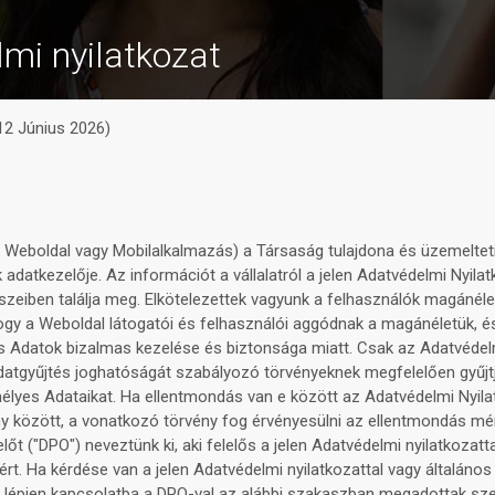
mi nyilatkozat
 12 Június 2026)
a Weboldal vagy Mobilalkalmazás) a Társaság tulajdona és üzemelteti
adatkezelője. Az információt a vállalatról a jelen Adatvédelmi Nyilat
észeiben találja meg. Elkötelezettek vagyunk a felhasználók magáné
hogy a Weboldal látogatói és felhasználói aggódnak a magánéletük, é
 Adatok bizalmas kezelése és biztonsága miatt. Csak az Adatvédel
datgyűjtés joghatóságát szabályozó törvényeknek megfelelően gyűjtj
lyes Adataikat. Ha ellentmondás van e között az Adatvédelmi Nyila
y között, a vonatkozó törvény fog érvényesülni az ellentmondás mé
lőt ("DPO") neveztünk ki, aki felelős a jelen Adatvédelmi nyilatkozat
ért. Ha kérdése van a jelen Adatvédelmi nyilatkozattal vagy általános
, lépjen kapcsolatba a DPO-val az alábbi szakaszban megadottak szer