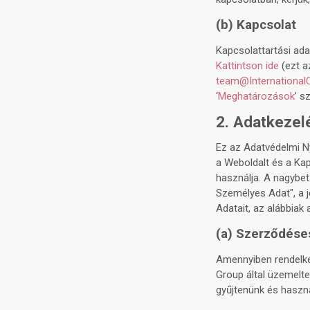
(b) Kapcsolat
Kapcsolattartási ada
Kattintson ide
(ezt a
team@International
‘
Meghatározások
’ s
2. Adatkezelé
Ez az Adatvédelmi Ny
a Weboldalt és a Ka
használja. A nagybet
Személyes Adat", a 
Adatait, az alábbiak 
(a) Szerződése
Amennyiben rendelkez
Group által üzemelte
gyűjtenünk és haszn