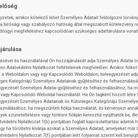
lelőség
zetek, amikor kötelező lehet Személyes Adatait feldolgozni törvény
ha bírósági vagy szabályozó hatóság által megszabott kötelezvény re
 adóügyi megfeleléshez kapcsolódóan szükséges adattárolásra vonat
.
járulása
érésével és használatával Ön hozzájárulását adja Személyes Adatai 
n Adatvédelmi Nyilatkozat feltételeinek megfelelően. Amikor fiókot 
nt a Weboldalon vagy egy Kapcsolódó Weboldalon, beleegyezését ad
eges Kategóriájú Személyes Adatainak gyűjtéséhez és felhasználásá
egyezését Személyes Adatai gyűjtéséhez és felhasználásához, ha m
vagy Kapcsolódó Weboldal használatát. Ha Ön tagként hozott létre f
egyezését Személyes Adatainak és Különleges Kategóriájú Személye
sználásához, ha megszűnteti fiókja használatát, és kérvényezi anna
yek szüneteltetésre vagy törlésre fiókján keresztül nyújthatók be, ill
tvédelmi Nyilatkozat 1(b) pontjában foglalt kapcsolattartási adatok h
gy ha töröltetni kívánja azokat a Személyes Adatait, amelyeket már 
tvédelmi Nyilatkozat 7(f) pontjában leírt folyamat szerint kell benyújt