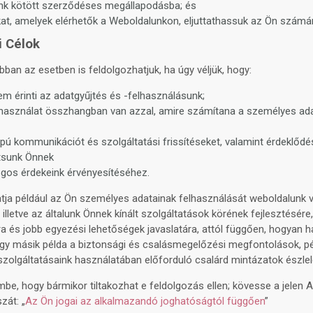
ünk kötött szerződéses megállapodásba; és
kat, amelyek elérhetők a Weboldalunkon, eljuttathassuk az Ön számá
i Célok
ban az esetben is feldolgozhatjuk, ha úgy véljük, hogy:
em érinti az adatgyűjtés és -felhasználásunk;
 használat összhangban van azzal, amire számítana a személyes ad
apú kommunikációt és szolgáltatási frissítéseket, valamint érdeklőd
jtsunk Önnek
gos érdekeink érvényesítéséhez.
tja például az Ön személyes adatainak felhasználását weboldalunk 
illetve az általunk Önnek kínált szolgáltatások körének fejlesztésére
a és jobb egyezési lehetőségek javaslatára, attól függően, hogyan h
Egy másik példa a biztonsági és csalásmegelőzési megfontolások, pé
zolgáltatásaink használatában előforduló csalárd mintázatok észlel
embe, hogy bármikor tiltakozhat e feldolgozás ellen; kövesse a jelen 
zát: „
Az Ön jogai az alkalmazandó joghatóságtól függően
”