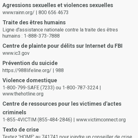
Vous ou votre partenaire pouvez retirer votre consentement à
Agressions sexuelles et violences sexuelles
tout moment. Ne continuez pas si votre partenaire semble
www.rainn.org/ | 800 656 4673
mal à l'aise ou incertain ou s'il ne peut pas consentir en raison
des effets de la drogue ou de l'alcool.
Traite des êtres humains
Ligne d'assistance nationale contre la traite des êtres
humains : 1-888-373-7888
Centre de plainte pour délits sur Internet du FBI
www.ic3.gov
Prévention du suicide
https://988lifeline.org/ | 988
Violence domestique
1-800-799-SAFE (7233) ou 1-800-787-3224 |
www.thehotline.org
Centre de ressources pour les victimes d'actes
criminels
1-855-4VICTIM (855-484-2846) | www.victimconnect.org
Texto de crise
Textez 'HOME' au 741741 pour joindre un conseiller de crise