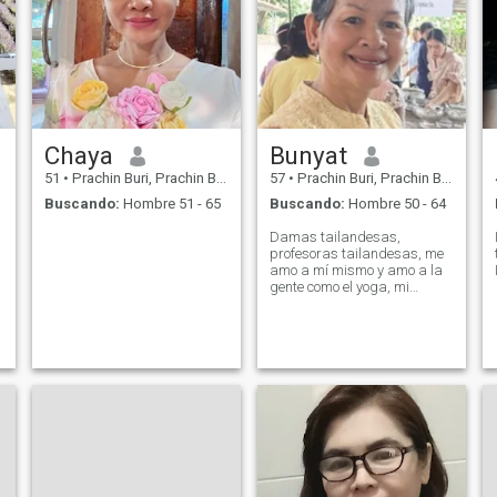
Chaya
Bunyat
51
•
Prachin Buri, Prachin Buri, Tailandia
57
•
Prachin Buri, Prachin Buri, Tailandia
Buscando:
Hombre 51 - 65
Buscando:
Hombre 50 - 64
Damas tailandesas,
profesoras tailandesas, me
amo a mí mismo y amo a la
gente como el yoga, mi
cuerpo fuerte porque buena
mente, buen ejercicio, buena
comida, amo la medicina