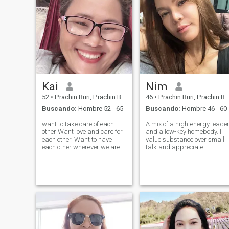
Kai
Nim
52
•
Prachin Buri, Prachin Buri, Tailandia
46
•
Prachin Buri, Prachin Buri, Tailandia
Buscando:
Hombre 52 - 65
Buscando:
Hombre 46 - 60
want to take care of each
A mix of a high-energy leade
other Want love and care for
and a low-key homebody. I
each other. Want to have
value substance over small
each other wherever we are
talk and appreciate
We should choose someone
meaningful conversations.
who is ready to be with each
Above all, I believe kindness
other forever, no matter what
and a warm heart are what
happiness or suffering, this
truly make a person
is the person who will be with
beautiful.