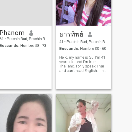
Phanom
ธารทิพย์
61
•
Prachin Buri, Prachin Buri, Tailandia
41
•
Prachin Buri, Prachin Buri, Tailandia
Buscando:
Hombre 58 - 73
Buscando:
Hombre 30 - 60
Hello, my name is Su, I'm 41
years old and I'm from
Thailand. I only speak Thai
and can't read English. I'm
here to find a life partner. I
like warm, kind, and gentle
men. I don't top up my phone
credit, so I won't see your
message.