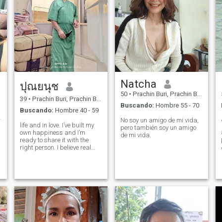
Natcha
ปุณยนุช
50
•
Prachin Buri, Prachin Buri, Tailandia
39
•
Prachin Buri, Prachin Buri, Tailandia
Buscando:
Hombre 55 - 70
Buscando:
Hombre 40 - 59
r
No soy un amigo de mi vida,
life and in love. I’ve built my
pero también soy un amigo
own happiness and I’m
de mi vida.
ready to share it with the
right person. I believe real
love grows with honesty,
care, and respect. I’m looking
for a man who’s kind,
confident, and knows how to
take care of the woman he
loves