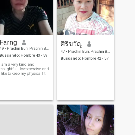
Farng
ศิริขวัญ
49
•
Prachin Buri, Prachin Buri, Tailandia
47
•
Prachin Buri, Prachin Buri, Tailandia
Buscando:
Hombre 43 - 59
Buscando:
Hombre 42 - 57
I am a very kind and
thoughtful. I love exercise and
I like to keep my physical fit.