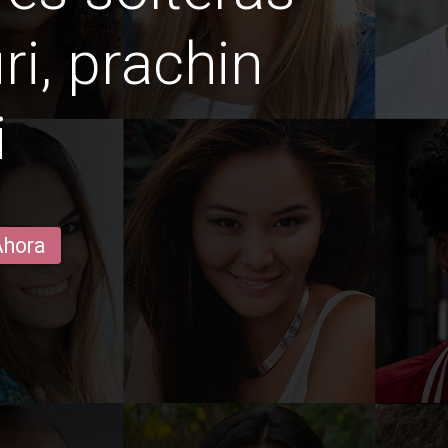
ri, prachin
i
Ahora