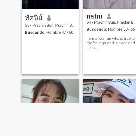
natni
ทัศนีย์
54
•
Prachin Buri, Prachin Buri, Tailandia
55
•
Prachin Buri, Prachin Buri, Tailandia
Buscando:
Hombre 50 - 66
Buscando:
Hombre 47 - 60
I am a woman who is true to
my feelings and is clear and
honest.