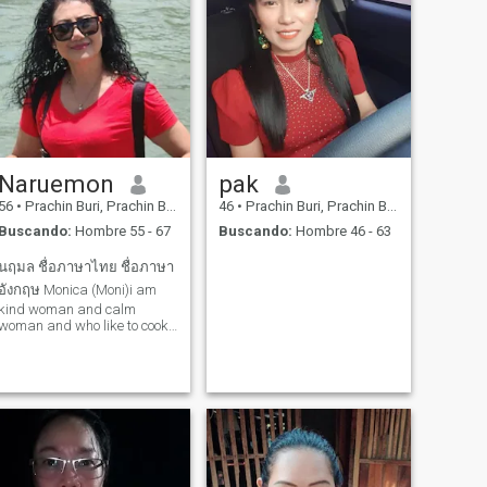
Naruemon
pak
56
•
Prachin Buri, Prachin Buri, Tailandia
46
•
Prachin Buri, Prachin Buri, Tailandia
Buscando:
Hombre 55 - 67
Buscando:
Hombre 46 - 63
นฤมล ชื่อภาษาไทย ชื่อภาษา
อังกฤษ Monica (Moni)i am
kind woman and calm
woman and who like to cook I
like staying healthy I like
listen to music especially
country I like to exercise I like
childrens and I also can
work outdoor and indoor too