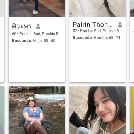
Pairin Thongterdvongsa
ศิวะพร
57
•
Prachin Buri, Prachin Buri, Tailandia
60
•
Prachin Buri, Prachin Buri, Tailandia
Buscando:
Hombre 63 - 71
Buscando:
Mujer 55 - 60