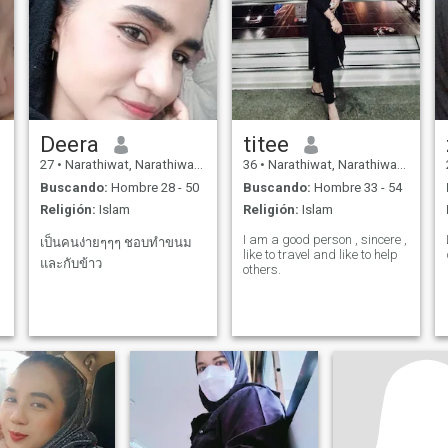
Deera
titee
27
•
Narathiwat, Narathiwat, Tailandia
36
•
Narathiwat, Narathiwat, Tailandia
Buscando:
Hombre 28 - 50
Buscando:
Hombre 33 - 54
Religión:
Islam
Religión:
Islam
I am a good person , sincere ,
เป็นคนง่ายๆๆๆ ชอบทำขนม
like to travel and like to help
และกับข้าว
others.