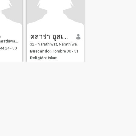
คลาร่า ฮูสเซ่น
at, Tailandia
32
•
Narathiwat, Narathiwat, Tailandia
e 24 - 30
Buscando:
Hombre 30 - 51
Religión:
Islam
ฉันต้องการหาเพื่อนค่ะ
s
Seguridad en Citas
Mapa del Sitio
Normas de la Comunidad
107, USA, reg. number 5529030.