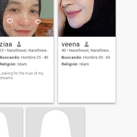
ziaa
veena
25
•
Narathiwat, Narathiwat, Tailandia
40
•
Narathiwat, Narathiwat, Tailandia
Buscando:
Hombre 25 - 40
Buscando:
Hombre 30 - 65
Religión:
Islam
Religión:
Islam
Looking for the man of my
dreams