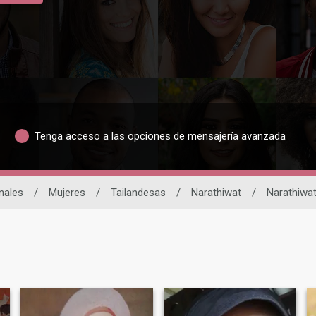
Tenga acceso a las opciones de mensajería avanzada
nales
/
Mujeres
/
Tailandesas
/
Narathiwat
/
Narathiwa