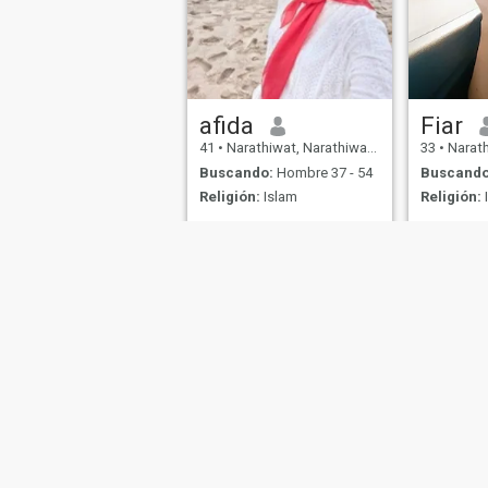
afida
Fiar
41
•
Narathiwat, Narathiwat, Tailandia
33
•
Narathiwa
Buscando:
Hombre 37 - 54
Buscando
Religión:
Islam
Religión:
I'm single
Sobre Nosotros
Contáctenos
Historias Exitosas
Términos 
This website is operated by D