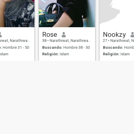
Rose
Nookzy
t, Narathiwat, Tailandia
38
•
Narathiwat, Narathiwat, Tailandia
27
•
Narathiwat, Narathiw
:
Hombre 31 - 50
Buscando:
Hombre 38 - 50
Buscando:
Hombr
Islam
Religión:
Islam
Religión:
Islam
de Uso
Política de Devoluciones
Política de privacidad
Política de cookie
IL MIL, INC. located at 200 Townsend St., Unit 43, San Francisco CA 94