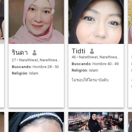
Tidti
รินดา
46
•
Narathiwat, Narathiwat, Tailandia
27
•
Narathiwat, Narathiwat, Tailandia
Buscando:
Hombre 40 - 49
Buscando:
Hombre 28 - 50
Religión:
Islam
Religión:
Islam
ไม่ชอบให้ใครมาบังคับ