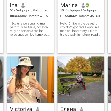
Ina
Marina
56
•
Volgograd, Volgograd, Rusia
50
•
Volgograd, Volgograd, Rusia
Buscando:
Hombre 48 - 58
Buscando:
Hombre 45 - 60
: Soy una persona normal,
Hello : ) I live in the beautiful
pero muy solitaria, honesta,
city of Volgograd. I work in a
muy de principio con las
medical laboratory. I like to
e
relaciones con los hombres.
travel, walk in nature, read
Interesante, me gusta soñar,
interesting books, listen to
quiero crear una familia
good music, theater, I like to
fuerte, amable, tranquilo,
learn something new and
saludable y líder en la vida,
interesting. I have an adult
divertido, cuidoso ver la
son. Most of
televisión, me gusta visitar
amigos y me gusta estar
ocupado y odio simplemente
colgar y no tengo nada que
hacer. Creo que soy una
persona muy activa y espero
encontrar a un hombre que
ama la vida activa también.
Victoriya
Елена