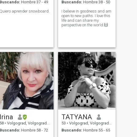
Buscando:
Hombre 37 - 49
Buscando:
Hombre 38 - 50
Quiero aprender snowboard.
I believe in goodness and am
open to new paths. I love this
life and can share my
perspective on the world.🙌
Irina
TATYANA
58
•
Volgograd, Volgograd, Rusia
53
•
Volgograd, Volgograd, Rusia
Buscando:
Hombre 58 - 72
Buscando:
Hombre 55 - 65