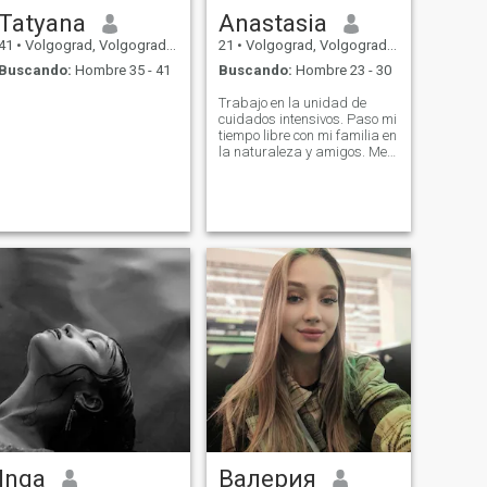
Tatyana
Anastasia
41
•
Volgograd, Volgograd, Rusia
21
•
Volgograd, Volgograd, Rusia
Buscando:
Hombre 35 - 41
Buscando:
Hombre 23 - 30
Trabajo en la unidad de
cuidados intensivos. Paso mi
tiempo libre con mi familia en
la naturaleza y amigos. Me
gustan las actividades al
aire libre: ciclismo, deportes
ecuestres. Así fue como me
involucré profesionalmente en
el voleibol.
Inga
Валерия