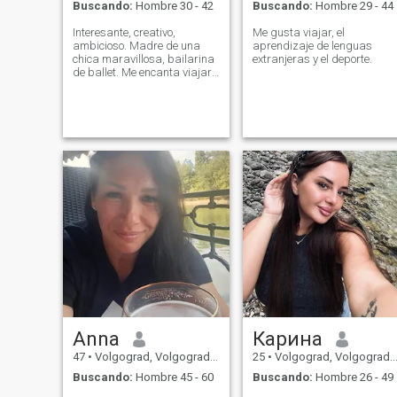
Buscando:
Hombre 30 - 42
Buscando:
Hombre 29 - 44
Interesante, creativo,
Me gusta viajar, el
ambicioso. Madre de una
aprendizaje de lenguas
chica maravillosa, bailarina
extranjeras y el deporte.
de ballet. Me encanta viajar,
me inspiro en la hermosa
arquitectura, la naturaleza,
la música.
Anna
Карина
47
•
Volgograd, Volgograd, Rusia
25
•
Volgograd, Volgograd, Rusia
Buscando:
Hombre 45 - 60
Buscando:
Hombre 26 - 49