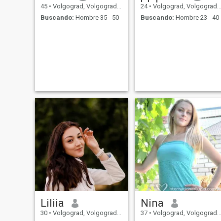
encanta viajar, deportes, leer
45
•
Volgograd, Volgograd, Rusia
24
•
Volgograd, Volgograd, Rusia
bailar y conocer amigos.
Buscando:
Hombre 35 - 50
Buscando:
Hombre 23 - 40
Estoy un poco loco y
probablemente no cambie.
Pero hago una promesa, que
si te amo, lo hago con todo
corazón.
Liliia
Nina
30
•
Volgograd, Volgograd, Rusia
37
•
Volgograd, Volgograd, Rusia