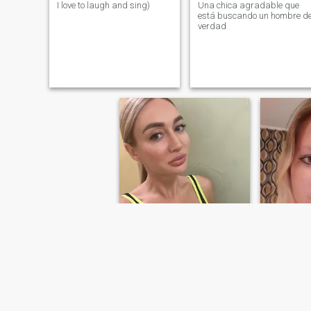
I love to laugh and sing)
Una chica agradable que
está buscando un hombre d
verdad
Anja
Alla
36
•
Volgograd, Volgograd, Rusia
39
•
Volgogra
Buscando:
Hombre 35 - 48
Buscando
Me gusta leer y viajar. Me
Sin respue
encantan las mascotas y la