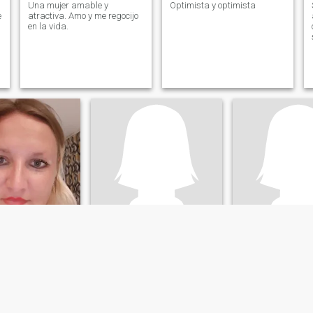
Una mujer amable y
Optimista y optimista
e
atractiva. Amo y me regocijo
en la vida.
Inna
.
d, Volgograd, Rusia
36
•
Volgograd, Volgograd, Rusia
41
•
Volgograd, Volgo
:
Hombre 18 - 99
Buscando:
Hombre 34 - 50
Buscando:
Hombr
sta
.