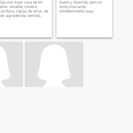
Soy una mujer rusa de 60
bueno y divertido, pero no
años, amable, sincera,
estoy buscando
cariñosa, capaz de amar, de
entretenimiento aquí
ser agradecida, sencilla,
leal, fácil de comunicarse con
Karina
grad, Rusia
25
•
Volgograd, Volgograd, Rusia
e 43 - 46
Buscando:
Hombre 24 - 35