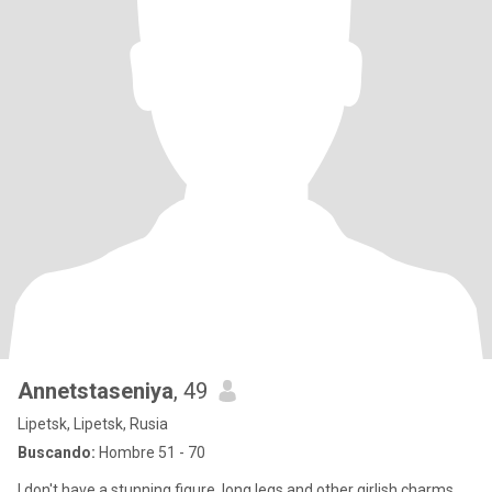
Annetstaseniya
, 49
Lipetsk, Lipetsk, Rusia
Buscando:
Hombre 51 - 70
I don't have a stunning figure, long legs and other girlish charms,