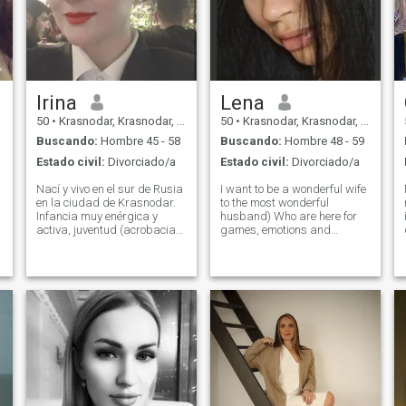
Irina
Lena
50
•
Krasnodar, Krasnodar, Rusia
50
•
Krasnodar, Krasnodar, Rusia
Buscando:
Hombre 45 - 58
Buscando:
Hombre 48 - 59
Estado civil:
Divorciado/a
Estado civil:
Divorciado/a
Nací y vivo en el sur de Rusia
I want to be a wonderful wife
en la ciudad de Krasnodar.
to the most wonderful
.
Infancia muy enérgica y
husband) Who are here for
activa, juventud (acrobacias
games, emotions and
CMS, natación, dibujo.) Tuve
feeding on feminine energy -
que transformar la energía
pass by. About me: be sad
irrefrenable (fitness,
and cheerful, but always
natación, buceo, salto en
kind. I feel a lie from afar.
paracaídas). personalidad
Caring and family-oriented.
creativa (más de un
My c
visualizador - viajes,
etnocultura, comida
deliciosa, monumentos
arquitectónicos y
naturalezas virgen.) Hija
adulta (casada) y dos