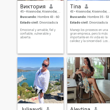
Виктория
Tina
45
•
Krasnodar, Krasnodar, Rusia
43
•
Krasnodar, Krasnodar, Rusia
Buscando:
Hombre 43 - 60
Buscando:
Hombre 35 - 53
Estado civil:
Divorciado/a
Estado civil:
Divorciado/a
Emocional y amable, fiel y
Manejo los procesos en una
confiable, vulnerable y
gran empresa, pero lo más
abierta.
importante en mi vida es la
calidez y la sinceridad. Los
animales domésticos me
fascinan, los viajes me
inspiran y los bailes me dan
libertad. La música eleva el
estado de ánimo, el gimnasi
da energía, y el estudio de
una lengua extranjera es mi
pequeño desafío a mí mismo
Juliaavdi
Alevtina