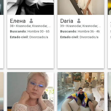
maravillosos nietos😍 Tigre -
me encanta dormir!
Елена
Daria
38
•
Krasnodar, Krasnodar, Rusia
39
•
Krasnodar, Krasnodar, Rusia
Buscando:
Hombre 30 - 65
Buscando:
Hombre 36 - 46
Estado civil:
Divorciado/a
Estado civil:
Divorciado/a