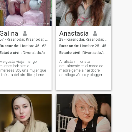
Galina
Anastasia
57
•
Krasnodar, Krasnodar, Rusia
29
•
Krasnodar, Krasnodar, Rusia
Buscando:
Hombre 45 - 62
Buscando:
Hombre 25 - 45
Estado civil:
Divorciado/a
Estado civil:
Divorciado/a
Me gusta viajar, tengo
Analista minorista
muchos hobbies e
actualmente en el modo de
intereses.Soy una mujer que
madre gemela hardcore
disfruta del aire libre, tiene
astrólogo védico y blogger
un gran sentido del humor.
llamando. En fitness,
Tengo serias intenciones y
bricolaje, y mi próximo
espero que mi búsqueda
objetivo es comprar un
termine pronto… Soy muy
controlador de DJ (no es
romántica y activa en la
broma) Siempre en busca de
vida. Me gusta la ropa
nuevos lugares. 100%
moderna, me gusta la
directo, cero juegos. - ¿Qué?
música y las películas de
todo tipo.