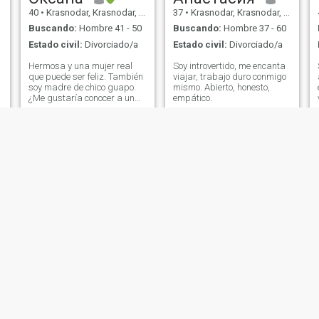
40
•
Krasnodar, Krasnodar, Rusia
37
•
Krasnodar, Krasnodar, Rusia
Buscando:
Hombre 41 - 50
Buscando:
Hombre 37 - 60
Estado civil:
Divorciado/a
Estado civil:
Divorciado/a
Hermosa y una mujer real
Soy introvertido, me encanta
que puede ser feliz. También
viajar, trabajo duro conmigo
soy madre de chico guapo.
mismo. Abierto, honesto,
¿Me gustaría conocer a un
empático.
hombre serio para crear una
familia que tiene el mismo
objetivo?
Tamina
Yana
32
•
Krasnodar, Krasnodar, Rusia
40
•
Krasnodar, Krasnodar, Rusia