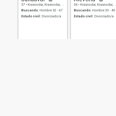
57
•
Krasnodar, Krasnodar, Rusia
36
•
Krasnodar, Krasnodar, Rusia
Buscando:
Hombre 52 - 67
Buscando:
Hombre 33 - 40
Estado civil:
Divorciado/a
Estado civil:
Divorciado/a
Анна
Елена
38
•
Krasnodar, Krasnodar, Rusia
48
•
Krasnodar, Krasnodar, Rusia