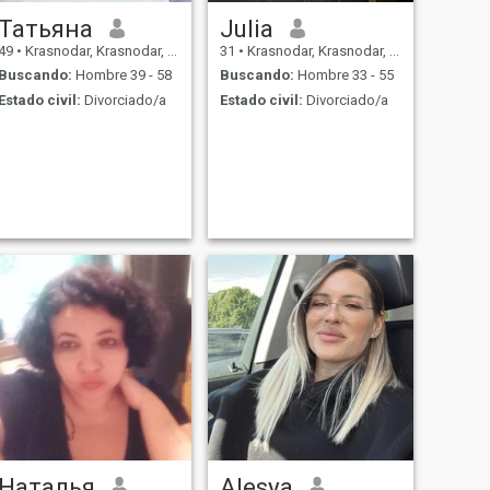
Татьяна
Julia
49
•
Krasnodar, Krasnodar, Rusia
31
•
Krasnodar, Krasnodar, Rusia
Buscando:
Hombre 39 - 58
Buscando:
Hombre 33 - 55
Estado civil:
Divorciado/a
Estado civil:
Divorciado/a
Наталья
Alesya