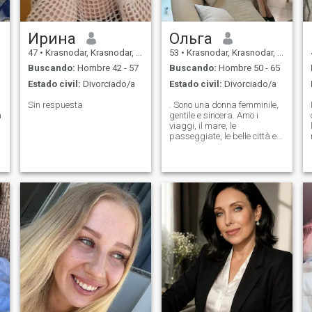
Ирина
Ольга
47
•
Krasnodar, Krasnodar, Rusia
53
•
Krasnodar, Krasnodar, Rusia
Buscando:
Hombre 42 - 57
Buscando:
Hombre 50 - 65
Estado civil:
Divorciado/a
Estado civil:
Divorciado/a
Sin respuesta
. Sono una donna femminile,
a
gentile e sincera. Amo i
viaggi, il mare, le
passeggiate, le belle città e
le conversazioni davanti a un
buon caffè. Per me una
relazione significa fiducia,
rispetto, sostegno reciproco e
il desiderio di rendere la vita
de