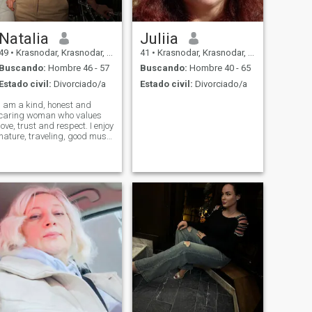
Natalia
Juliia
49
•
Krasnodar, Krasnodar, Rusia
41
•
Krasnodar, Krasnodar, Rusia
Buscando:
Hombre 46 - 57
Buscando:
Hombre 40 - 65
Estado civil:
Divorciado/a
Estado civil:
Divorciado/a
I am a kind, honest and
caring woman who values
love, trust and respect. I enjoy
nature, traveling, good music
and cozy evenings at home. I
have a positive outlook on life
and believe that happiness
is even better when shared
with the right person. I