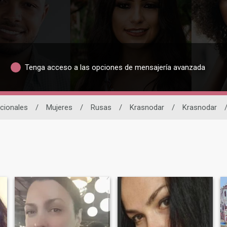
Tenga acceso a las opciones de mensajería avanzada
acionales
/
Mujeres
/
Rusas
/
Krasnodar
/
Krasnodar