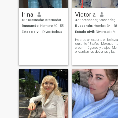
Irina
Victoria
42
•
Krasnodar, Krasnodar, Rusia
37
•
Krasnodar, Krasnodar, Rusia
Buscando:
Hombre 40 - 55
Buscando:
Hombre 34 - 48
Estado civil:
Divorciado/a
Estado civil:
Divorciado/a
He sido un experto en belleza
durante 18 años. Me encant
crear imágenes y trajes. Me
encantan los deportes y la
buena comida. Me encanta
crear una comodidad en el
hogar! Estoy lleno de energía
de todo esto.