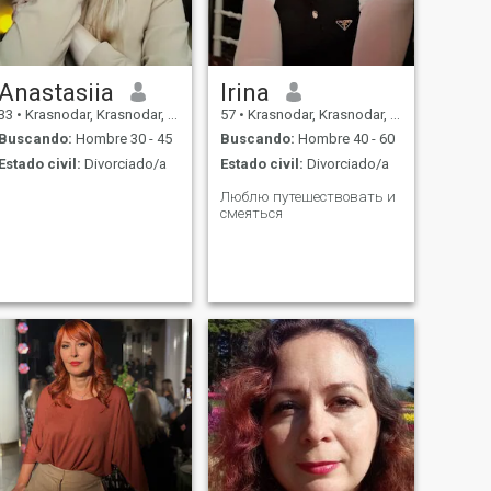
Anastasiia
Irina
33
•
Krasnodar, Krasnodar, Rusia
57
•
Krasnodar, Krasnodar, Rusia
Buscando:
Hombre 30 - 45
Buscando:
Hombre 40 - 60
Estado civil:
Divorciado/a
Estado civil:
Divorciado/a
Люблю путешествовать и
смеяться