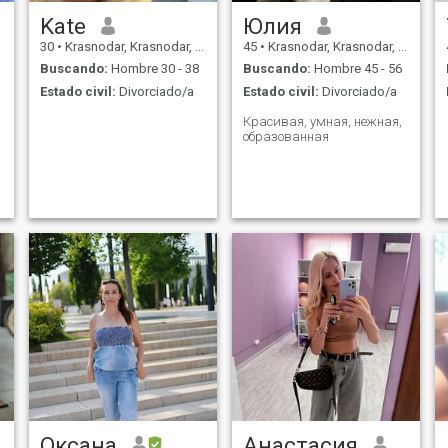
Kate
Юлия
30
•
Krasnodar, Krasnodar, Rusia
45
•
Krasnodar, Krasnodar, Rusia
Buscando:
Hombre 30 - 38
Buscando:
Hombre 45 - 56
Estado civil:
Divorciado/a
Estado civil:
Divorciado/a
Красивая, умная, нежная,
образованная
o
Оксана
Анастасия