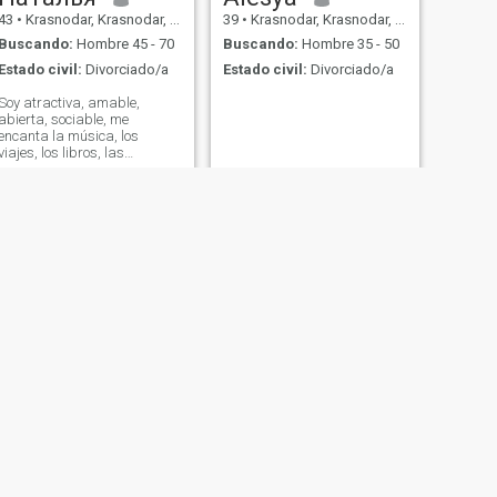
43
•
Krasnodar, Krasnodar, Rusia
39
•
Krasnodar, Krasnodar, Rusia
Buscando:
Hombre 45 - 70
Buscando:
Hombre 35 - 50
Estado civil:
Divorciado/a
Estado civil:
Divorciado/a
Soy atractiva, amable,
abierta, sociable, me
encanta la música, los
viajes, los libros, las
películas.
SIGUIENTE
Galla
56
•
Krasnodar, Krasnodar, Rusia