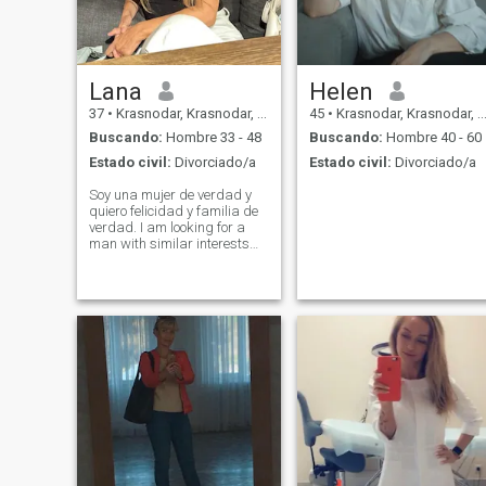
escuchar el silencio y a
entender cómo muchos nos
estamos contentos que
juntos....
Lana
Helen
37
•
Krasnodar, Krasnodar, Rusia
45
•
Krasnodar, Krasnodar, Rusia
Buscando:
Hombre 33 - 48
Buscando:
Hombre 40 - 60
Estado civil:
Divorciado/a
Estado civil:
Divorciado/a
Soy una mujer de verdad y
quiero felicidad y familia de
verdad. I am looking for a
man with similar interests
and values, then to meet in
real life. Estoy buscando a un
hombre con intereses y
valores similares, para luego
conocer en la