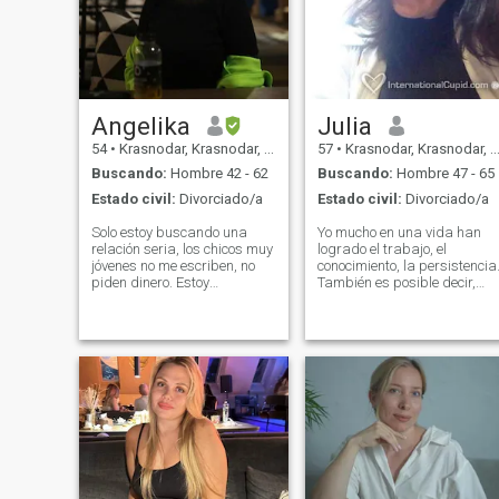
Angelika
Julia
54
•
Krasnodar, Krasnodar, Rusia
57
•
Krasnodar, Krasnodar, Rusia
Buscando:
Hombre 42 - 62
Buscando:
Hombre 47 - 65
Estado civil:
Divorciado/a
Estado civil:
Divorciado/a
Solo estoy buscando una
Yo mucho en una vida han
relación seria, los chicos muy
logrado el trabajo, el
jóvenes no me escriben, no
conocimiento, la persistencia
piden dinero. Estoy
También es posible decir,
buscando a mi único hombre
que estoy feliz en una vida...
en el mundo entero para vivir
Pero estoy sola y quiero ser
felizmente todas nuestras
la mujer feliz, en lugar de el
vidas. Estoy listo para
éxito de la cabeza... "Games"
mudarme a cualquier parte
en el Internet no son
del mundo para estar cerca
interesantes para mí, puedo
de mi amada.
buscar actitudes graves. En
la tarde vamos a sentarnos
en una terraza de nuestro
jardín habiendo abrazado,
beber una copa de vino de
vidrio, fácil de remover o