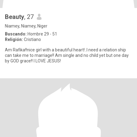
Beauty
, 27
Niamey, Niamey, Niger
Buscando:
Hombre 29 - 51
Religión:
Cristiano
Am Rafika!!nice girl with a beautiful heart!..I need a relation ship
can take me to marriage!! Am single and no child yet but one day
by GOD grace!! I LOVE JESUS!