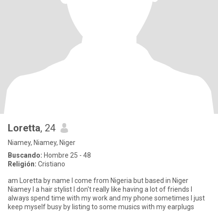
Loretta
, 24
Niamey, Niamey, Niger
Buscando:
Hombre 25 - 48
Religión:
Cristiano
am Loretta by name I come from Nigeria but based in Niger
Niamey I a hair stylist I don't really like having a lot of friends I
always spend time with my work and my phone sometimes I just
keep myself busy by listing to some musics with my earplugs