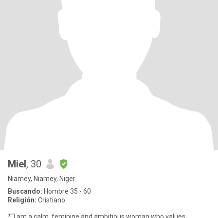
Miel
, 30
Niamey, Niamey, Niger
Buscando:
Hombre 35 - 60
Religión:
Cristiano
*“I am a calm, feminine and ambitious woman who values