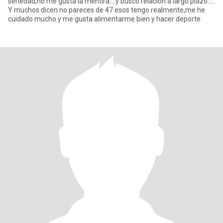
seriedad,no me gusta la mentira....y busco relación a largo plazo.....
Y muchos dicen no pareces de 47 esos tengo realmente,me he
cuidado mucho y me gusta alimentarme bien y hacer deporte