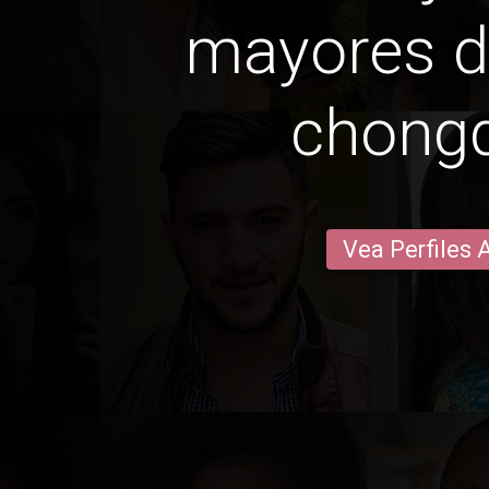
mayores d
chong
Vea Perfiles 