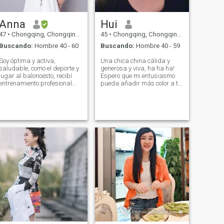
demás!
关系的关键。 我正在寻找一
个有着相似价值观和兴趣的
Anna
Hui
人，并且准备好
47
•
Chongqing, Chongqing, China
45
•
Chongqing, Chongqing, China
Buscando:
Hombre 40 - 60
Buscando:
Hombre 40 - 59
Soy óptima y activa,
Una chica china cálida y
saludable, como el deporte y
generosa y viva, ha ha ha!
jugar al baloncesto, recibí
Espero que mi entusiasmo
entrenamiento profesional
pueda añadir más color a tu
cuando era Adolescente.
vida y hacer tu vida más
Ahora juego baloncesto
pastoral, mi sustento es muy
ocasionalmente. En mi
contagioso Y puede hacerte
tiempo libre, me gusta leer
vivir más que el oxígeno.\NI
literatura y leer libros con
adoro las actividades al aire
positivo Yo vivo una vida
libre, como: viajar, nadar,
tranquila, no soy impuosa, y
montañoso, montañoso
estoy llena de confianza en
correr, tenis de mesa,
hacer las cosas. A veces
bádminton, también le gusta
Escuchar música me hace
cocinar, Me voy, feliz de hacer
feliz física y mentalmente,
amigos, tener tiempo libre
viajo con amigos y familiares
voy a hacer un buen amigo
durante las vacaciones,
para comer comida
aprendo Sobre las
deliciosa, ver películas,
humanidades y costumbres
compras
de varios lugares, y comer
por toda la comida. Amo la
vida familiar. Sé leal Para la