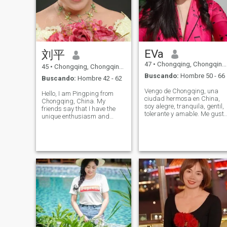
aprender, hacer ejercicio y
explorar cosas nuevas. Mi
personalidad es muy
parecida a la de mi ciudad
natal: cálida, apasionada y
de corazón abierto. También
soy emocionalmente estable,
EVa
刘平
gentil y amable. Estoy bien
educada y tengo una carrera
47
•
Chongqing, Chongqing, China
45
•
Chongqing, Chongqing, China
que realmente amo. Soy
Buscando:
Hombre 50 - 66
Buscando:
Hombre 42 - 62
profesora de música vocal, y
la música me ha enseñado a
Vengo de Chongqing, una
Hello, I am Pingping from
escuchar, sentir y expresar
ciudad hermosa en China,
Chongqing, China. My
amor con sinceridad.
soy alegre, tranquila, gentil,
friends say that I have the
tolerante y amable. Me gust
unique enthusiasm and
escuchar A la música, a
tenacity of a mountain city
hacer ejercicio, a nadar y a
girl, as lively and interesting
viajar, realmente quiero
as hot pot, and as gentle
encontrar a un hombre que
and tolerant as the water of
me ame, me dé lo suficiente
Jialing River. As a single
Seguridad, y espero que mi
mother who
marido y yo tengamos cenas
románticas al atardecer y
paseos los fines de semana
Como un rayo de luz.
Mentiroso, por favor, no
aparezca aquí y pierda mi
tiempo.