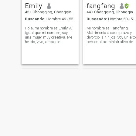
ideal de él: Espero que sea
Emily
fangfang
un hombre amable, cariñoso
honesto y tolerante. Debería
45
•
Chongqing, Chongqing, China
44
•
Chongqing, Chongqing, China
tener un corazón sincero,
Buscando:
Hombre 46 - 55
Buscando:
Hombre 50 - 51
lleno de entusiasmo por la
vida, dispuesto a compartir
Hola, mi nombre es Emily. Al
Mi nombre es Fangfang.
las alegrías y los
igual que mi nombre, soy
Matrimonio a corto plazo y
contratiempos de la vida. Él
una mujer muy creativa. Me
divorcio, sin hijos. Soy un alto
espera tener un sentimiento
he ido, vivo, amado e
personal administrativo de
sincero, dispuestos a pagar
interesante Pequeña y
recursos humanos
el uno por el otro, y crecer
exquisita, con grandes ojos
Extrovertida, humillante,
juntos en el proceso de
negros, soy una leyenda, ¡mi
sincera y respetuosa, ella es
conocerse. Romantic Date: Si
dulce voz es como una
una buena oyente. El hombre
estás interesado en mí, por
alondra cantando! Dos hijos
que se convertirá en mi
favor contáctame y vamos a
son un regalo de Dios, mi
Marido en el futuro puede
saborear la belleza de la
madre amorosa me hace
parecer ordinario a los ojos
vida juntos. Espero que en el
vivir como un niño, tengo un
de los demás, pero mientras
proceso de nuestro
buen tutor, una buena
tú seas el hombre, yo
conocimiento, podamos
educación y rico Experiencia
profundamente Amor, en mi
sentir la sinceridad y el amo
en el taller. Ahora dedicado a
corazón, serás mi héroe más
del otro, de la mano para
la venta de tiendas en línea.
grande, el hombre más
compartir cada etapa de la
Tengo una amplia gama de
notable del mundo, y yo lo
vida. Esperamos conocerte,
intereses, como la literatura,
haré Siempre apoyarte y
conocerte y acompañarte en
Música, deportes Meditación
mantenerte. \Ni estoy
esta temporada romántica.
y viajes. Tengo un buen
deseando hacer ejercicio
pensamiento que cambia el
contigo, cocinar juntos, viajar
papel (Mujer, madre, hija,
Juntos, explorando
esposa) Me preocupo por mi
diferentes geografías y
Celina
燕子
familia y soy bueno en crear
culturas juntos, y ampliando