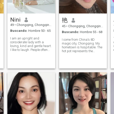
Nini
艳
49
•
Chongqing, Chongqing, China
45
•
Chongqing, Chongqing, China
Buscando:
Hombre 50 - 65
Buscando:
Hombre 55 - 68
I am an upright and
I come from China's 8D
considerate lady with a
magic city, Chongqing. My
loving, kind and gentle heart.
hometown is hospitable. The
I like to laugh. People often
hot pot represents the
say that I am easy-going
enthusiasm of Chongqing
and easy to talk to. I am
people. I am gentle and kind.
serious. I don't like games. I
I am traditional and open. I
prefer video chat, so that we
love my family and friends
can quickly know that we are
and my future spouse. I love
real
life. Altho