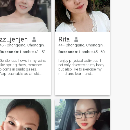
zz_jenjen
Rita
45
•
Chongqing, Chongqing, China
44
•
Chongqing, Chongqing, China
Buscando:
Hombre 43 - 53
Buscando:
Hombre 45 - 60
Gentleness flows in my veins
I enjoy physical activities. I
like spring thaw, romance
not only do exercise my body
blooms in sunlit gazes.
but also like to exercise my
Approachable as an old
mind and learn and
friend’s embrace, emotional
experience new things. I am
calm mirrors still ponds.
an easy-going, kind, brave,
tending plants and stray
mild and honest lady. I love
dogs maps my quiet soul.
trying to find the positive side
Always keep a spiritual
of things. I am adaptabl
cleanliness.