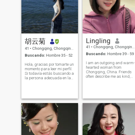
Lingling
胡云菊
41
•
Chongqing, Chongqing, China
41
•
Chongqing, Chongqing, China
Buscando:
Hombre 39 - 59
Buscando:
Hombre 35 - 52
I am an outgoing and warm-
Hola, gracias por tomarte un
hearted woman from
momento para leer mi perfil.
Chongqing, China. Friends
Si todavía estás buscando a
often describe me as kind,
la persona adecuada en la
positive, and easy to get
vida, tal vez podrías
along with. I love laughter, ye
detenerte aquí y conocerme, o
I also value emotional
tal vez aquí es donde
stability and prioritize
comienza el destino. Soy de
harmony over conflict. I
Chongqing, China, y estoy en
believe a success
la ciudad de Shenzhen,
China. He estado divorciada
por siete años y me he
convertido en una mujer que
realmente se entiende a sí
misma y a la vida. Me gusta
cantar, bailar, literatura, leer,