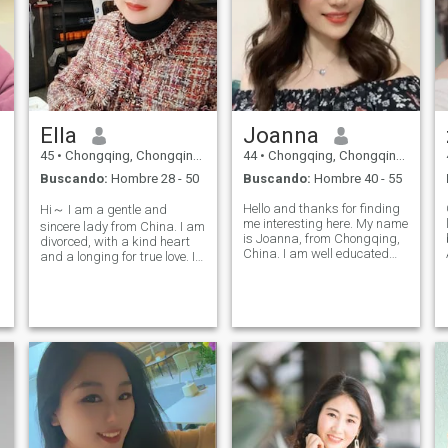
Ella
Joanna
45
•
Chongqing, Chongqing, China
44
•
Chongqing, Chongqing, China
Buscando:
Hombre 28 - 50
Buscando:
Hombre 40 - 55
Hello and thanks for finding
Hi～ I am a gentle and
me interesting here. My name
sincere lady from China. I am
is Joanna, from Chongqing,
divorced, with a kind heart
China. I am well educated
and a longing for true love. I
and have a convenient job. I
don't speak English well, but
t
like reading, sports and
I am willing to learn and
travel, and I am eager to do
communicate with
a lot of things with my lover.
translation. I hope to meet a
My world is very pure and
caring, honest and
responsible man