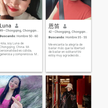
Luna
恩笛
49
•
Chongqing, Chongqing, China
42
•
Chongqing, Chongqing, China
Buscando:
Hombre 50 - 60
Buscando:
Hombre 35 - 55
Hola, soy Luna de
Me encanta la alegría de
Chongqing, China. Mi
bailar más que la libertad
personalidad es cálida,
de bailar en solitario!\Ni
generosa y comprensiva. Me
estoy muy agradecido
gusta el deporte, escuchar
conmigo mismo por
Canciones, viajes, comida
mantener mi amor por la
sana y vida sencilla, creo y
música y el baile y hacerlos
creo firmemente que el amor
mi mayor carrera. La música
no tiene fronteras nacionales,
me permite entender mejor el
y.. Diferentes culturas
mundo y la danza me
florecen en Cui Can por amor,
permite expresar mejor mi
espero y trato de encontrarlo
amor por la vida.\Ni me
gusta llenar mi vida con todo
tipo de música. Durante el
día, toco canciones
dinámicas antes del trabajo,
que empiezan mi día mejor
con el olor a café. Cuando