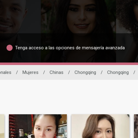
Tenga acceso a las opciones de mensajería avanzada
onales
/
Mujeres
/
Chinas
/
Chongqing
/
Chongqing
/