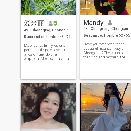
Mandy
爱米丽
48
•
Chongqing, Chongqing, China
49
•
Chongqing, Chongqing, China
Buscando:
Hombre 50 - 55
Buscando:
Hombre 46 - 71
Have you ever been to the
Me encanta Emily, es una
beautiful mountain city of
persona alegre y llevaba 10
Chongqing? The clash of
años dirigiendo una
tradition and modern, the
empresa. Me encanta viajar,
rapid development of
caminar, nadar, encontrarme
technology, the formation of a
con usted de vez en cuando
unique cyberpunk style
me hace acelerar el latido del
happen in Chongqing. The
corazón, amar tanto, amar a
hustle and bustle of the city
la gente que me ama y a la
life is always co
que amo. Llámenme Emily,
personaje alegre, como
viajar, caminar, nadar,
conocerte por casualidad,
dejar que mi corazón se
acelere, tan loco, tan
amoroso, amar a mi gente y
a la gente