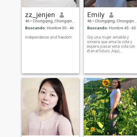
zz_jenjen
Emily
46
•
Chongqing, Chongqing, China
46
•
Chongqing, Chongqing, China
Buscando:
Hombre 30 - 46
Buscando:
Hombre 45 - 65
Independence and freedom
Soy una mujer amable y
sincera que ama la vida y
espera pasar esta vida con
él en el futuro. Aquí,
sinceramente espero
encontrar a mi alma gemela,
pero no estoy seguro de
cuándo. Sobre mí: Me
encanta la naturaleza, me
gusta caminar en el bosque
en mi tiempo libre, sentir el
aliento fresco de la
naturaleza. También me
apasiona la literatura, el
arte y la música, creyendo
que pueden nutrir nuestras
almas. Mi vida está llena de
risas y sol, soy una buena
oyente, dispuesta a
preocuparme por los demás,
y siempre mantengo una
pasión por la vida. Sobre el