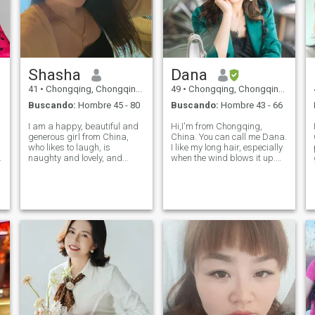
Shasha
Dana
41
•
Chongqing, Chongqing, China
49
•
Chongqing, Chongqing, China
Buscando:
Hombre 45 - 80
Buscando:
Hombre 43 - 66
I am a happy, beautiful and
Hi,I'm from Chongqing,
generous girl from China,
China. You can call me Dana.
who likes to laugh, is
I like my long hair, especially
a
naughty and lovely, and
when the wind blows it up.
occasionally loses her
It's so sexy. I like to face
temper, but she is also gentle
everything with a smile,
and considerate. I like
everything will become very
running, yoga and listening
simple. I love sports, yoga,
to music. Good music makes
travel... I have always b
me happy physica