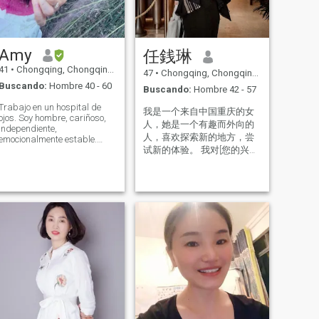
ceno con mi familia, elijo una
melodía ligera para hacer mi
hogar más cálido con el
delicioso postre. Cuando
llegue la noche, voy a tocar
Amy
任銭琳
un ritmo romántico y
compartir la dulzura de la
41
•
Chongqing, Chongqing, China
47
•
Chongqing, Chongqing, China
habitación con mi pareja.\Ni
Buscando:
Hombre 40 - 60
Buscando:
Hombre 42 - 57
como bailar. Cuando bailo, a
veces me siento como un pez,
Trabajo en un hospital de
nadando libremente en el
我是一个来自中国重庆的女
ojos. Soy hombre, cariñoso,
largo río del tiempo. A veces
人，她是一个有趣而外向的
independiente,
me siento como un pájaro,
人，喜欢探索新的地方，尝
emocionalmente estable.
volando libremente en todos
También soy una madre
试新的体验。 我对[您的兴
los rincones del mundo.
soltera fuerte y paciente.
趣/爱好]有一种激情，喜欢在
Bailar puede expresar mi
Paso la mayor parte del
felicidad y tristeza, pero no
户外活动，还是在家喝茶聊
tiempo en el trabajo y en
puede compensar mi anhelo
天做饭我都会很认真的对待
casa; ¡la música, la danza y
de amor.\Ni desearía poder
每一天。 我有一个伟大的幽
los deportes también son
nadar en la playa con mi
parte de la vida! Me gusta
默感和爱让人们笑. 我相信笑
amante. Desearía poder
viajar, me gusta la
声是最好的药，即使是最黑
viajar al desierto con mi
grandeza del mar, pero
amante. Do tienes la misma
暗的日子也能照亮。 我也是
también me gustan esos
resolución de Año Nuevo? ¿Te
一个很好的倾听者，喜欢参
pueblos tranquilos y
gustaría bailar conmigo?
与关于生活，爱和中间的一
hermosos, debido a la Aliento
y apoyo de mi hija, vine aquí
切深入的对话。 在关系方
para ver si tuve la suerte de
面，我重视诚实，沟通和信
conocer a la persona que
任。 我认为，建立牢固的友
completa ¡la vida de los
谊基础是成功和持久的伙伴