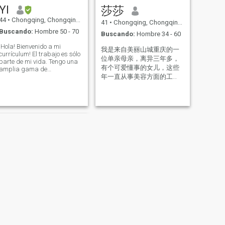
familia y cocinar buena
YI
莎莎
comida los fines de semana
44
•
Chongqing, Chongqing, China
41
•
Chongqing, Chongqing, China
Buscando:
Hombre 50 - 70
Buscando:
Hombre 34 - 60
¡Hola! Bienvenido a mi
我是来自美丽山城重庆的一
currículum! El trabajo es sólo
位单亲母亲，离异三年多，
parte de mi vida. Tengo una
有个可爱懂事的女儿，这些
amplia gama de
pasatiempos, como el baile,
年一直从事美容方面的工
y aprendo el baile latino
作，自己经营一家工作室，
para mantener mi cuerpo
虽然辛苦却历练了一颗坚韧
magro, y me gusta cantar y
不拔的且强大的内心。我的
cantar bien, y
性格非常开朗，爱笑，善
ocasionalmente tocar el
piano. Me gusta practicar
良，有爱心，有家庭责任
caligrafía mientras estoy
感，大气，独立，在闲暇之
libre del trabajo, mientras
余喜欢跟朋友外出自驾游或
escucho canciones, puedo
是约上几个好友一起喝茶……
conseguir mi habitación
我真心希望能在这个网上寻
lista, seca y limpia cada
rincón del baño y la cocina,
觅到自己的灵魂伴侣，晚餐
me gusta cocinar. Me gusta
后可以一起手牵着手在公园
especialmente crear una
散步，假期可以去海边看日
nueva manera de comer
出，冬天可以去阿尔卑斯山
platos que son un poco
滑雪……往后余生，相依相伴!
complicados. Siento que
I am a single mother from the
tengo un carácter doble, y
SIGUIENTE
fang
be
por un lado, soy optimista,