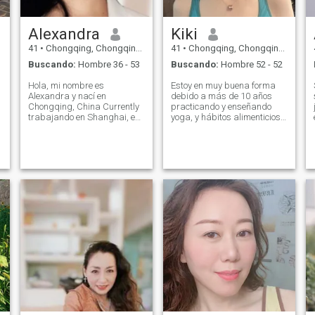
Alexandra
Kiki
41
•
Chongqing, Chongqing, China
41
•
Chongqing, Chongqing, China
Buscando:
Hombre 36 - 53
Buscando:
Hombre 52 - 52
Hola, mi nombre es
Estoy en muy buena forma
Alexandra y nací en
debido a más de 10 años
Chongqing, China Currently
practicando y enseñando
trabajando en Shanghai, es
yoga, y hábitos alimenticios
un chino senior como un
saludables así que sí lo
Lengua extranjera en varias
estoy Nivel profesional que
instituciones de formación.
puede ayudarle a mantener
Música vocal. Profesor de
heahthy y flexible si te gusta
piano y director vocal de la
unirse a mí. Soy dulce,
iglesia Coro, tengo muchos
inteligente, La mujer china
premios (Cinta de grabación
tradicional más ingeniosa y
especial de 7 años, gran
amable que será una
premio del equipo de danza
esposa sexy y leal con mente
clásica de 13 años, coro
abierta Estilo de vida
internacional de domingo
intercultural. No fumo, bebo
capilla spraano varias veces
ni tomo drogas. Lleno de
en el escenario, grupo de
curiosidad y entusiasmo por
seguimiento de proyectos
la vida, disfruto Levantarme
deportivos subcampeón) Y
temprano para practicar
todavía en el equipo. CCTV
yoga y acercarme a la
UK director HUG · Voice
naturaleza a través de la
Actor! \NMe encanta la vida,
escalada de montaña y el