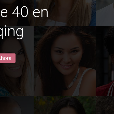
e 40 en
qing
Ahora