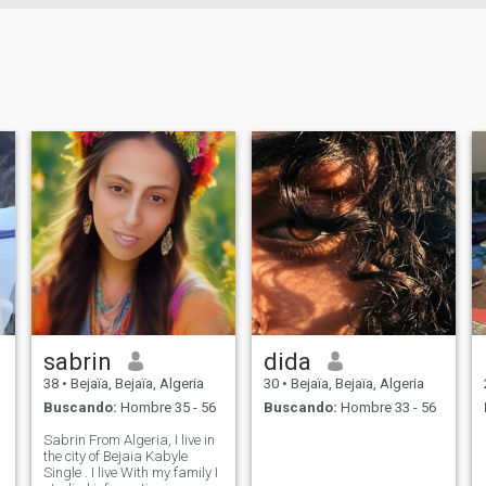
sabrin
dida
38
•
Bejaïa, Bejaïa, Algeria
30
•
Bejaïa, Bejaïa, Algeria
Buscando:
Hombre 35 - 56
Buscando:
Hombre 33 - 56
Sabrin From Algeria, I live in
the city of Bejaia Kabyle
Single . I live With my family I