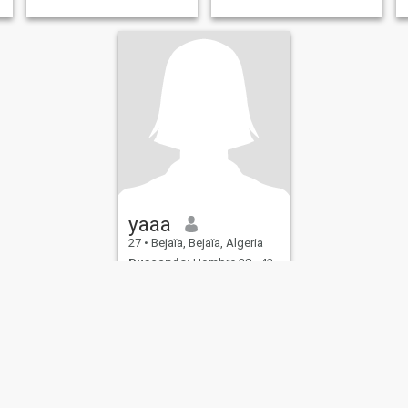
yaaa
27
•
Bejaïa, Bejaïa, Algeria
Buscando:
Hombre 28 - 42