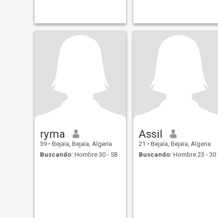
sérieuse dans ce que je fais
my home i have diplomat
et j’aime apprendre de
informatic computer i
nouvelles choses. Parfois, je
practice cuping hijama and
peux être réservée au début,
write story . And c
mais quand je sui
ryma
Assil
39
•
Bejaïa, Bejaïa, Algeria
21
•
Bejaïa, Bejaïa, Algeria
Buscando:
Hombre 30 - 58
Buscando:
Hombre 23 - 30