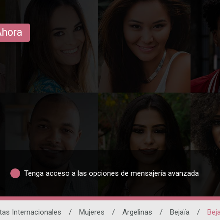
Ahora
Tenga acceso a las opciones de mensajería avanzada
tas Internacionales
/
Mujeres
/
Argelinas
/
Bejaïa
/
Bej