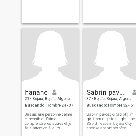
hanane
Sabrin pavosçki
21
•
Bejaïa, Bejaïa, Algeria
37
•
Bejaïa, Bejaïa, Algeria
Buscando:
Hombre 24 - 37
Buscando:
Hombre 32 - 51
Je suis une personne calme
Sabrin pavosçki (adibti) im
et sensible. J’aime
girl from algeria single i have
comprendre les autres et je
35 old i leave in bejaia City i
fais attention à leurs
speake arabic berbère
émotions. Je suis aussi
frensh english litlle i work at