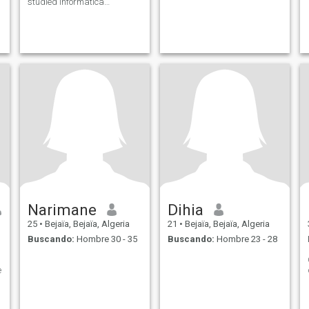
studied informatica
Maintenance And the
network Currently staying at
home I do cupping and
herbal medicine Writing and
cooking .
Narimane
Dihia
25
•
Bejaïa, Bejaïa, Algeria
21
•
Bejaïa, Bejaïa, Algeria
Buscando:
Hombre 30 - 35
Buscando:
Hombre 23 - 28