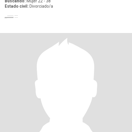
Buscando:
Mujer 22 - 38
Estado civil:
Divorciado/a
,,,;;;;;;; ::::