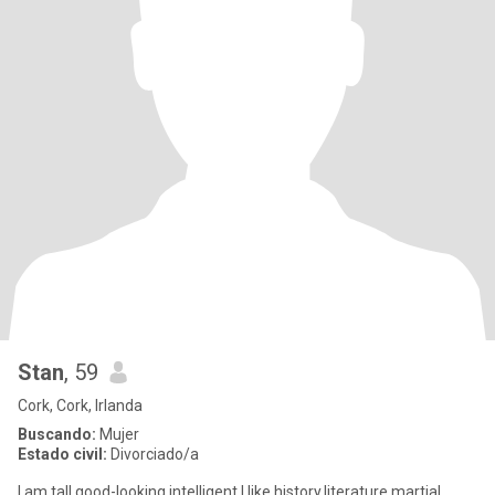
Stan
, 59
Cork, Cork, Irlanda
Buscando:
Mujer
Estado civil:
Divorciado/a
I am tall,good-looking,intelligent.I like history,literature,martial