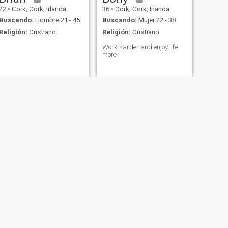
22
•
Cork, Cork, Irlanda
36
•
Cork, Cork, Irlanda
Buscando:
Hombre 21 - 45
Buscando:
Mujer 22 - 38
Religión:
Cristiano
Religión:
Cristiano
Work harder and enjoy life
more
SIGUIENTE
Aidan
44
•
Cork, Cork, Irlanda