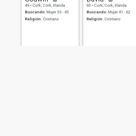
49
•
Cork, Cork, Irlanda
63
•
Cork, Cork, Irlanda
Buscando:
Mujer 35 - 45
Buscando:
Mujer 41 - 62
Religión:
Cristiano
Religión:
Cristiano
DARIUSZ
Jan
39
•
Cork, Cork, Irlanda
50
•
Cork, Cork, Irlanda