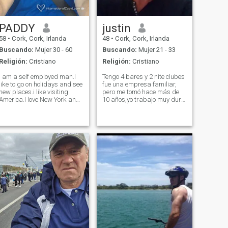
PADDY
justin
58
•
Cork, Cork, Irlanda
48
•
Cork, Cork, Irlanda
Buscando:
Mujer 30 - 60
Buscando:
Mujer 21 - 33
Religión:
Cristiano
Religión:
Cristiano
I am a self employed man.I
Tengo 4 bares y 2 nite clubes
like to go on holidays and see
fue una empresa familiar,
new places.i like visiting
pero me tomó hace más de
America.I love New York and
10 años,yo trabajo muy duro,
California. I enjoy meal out
pero jugar duro,creo que la
and i also Visit England to
vida es ordenar y debe ser
attend soccer matches.
disfrutada.