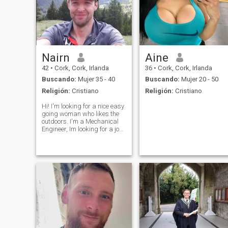
Nairn
Aine
42
•
Cork, Cork, Irlanda
36
•
Cork, Cork, Irlanda
Buscando:
Mujer 35 - 40
Buscando:
Mujer 20 - 50
Religión:
Cristiano
Religión:
Cristiano
Hi! I'm looking for a nice easy
going woman who likes the
outdoors. I'm a Mechanical
Engineer, Im looking for a job
with 4 days a week so I have
more time to do the things I
love, I will move company
when the right job comes up.
It's gonna be a big y