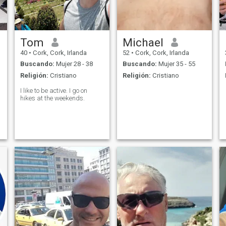
Tom
Michael
40
•
Cork, Cork, Irlanda
52
•
Cork, Cork, Irlanda
Buscando:
Mujer 28 - 38
Buscando:
Mujer 35 - 55
Religión:
Cristiano
Religión:
Cristiano
I like to be active. I go on
hikes at the weekends.