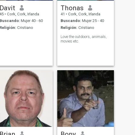
Davit
Thonas
45
•
Cork, Cork, Irlanda
41
•
Cork, Cork, Irlanda
Buscando:
Mujer 40 - 60
Buscando:
Mujer 25 - 40
Religión:
Cristiano
Religión:
Cristiano
Love the outdoors, animals,
movies etc.
Brian
Bony