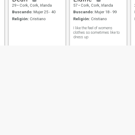
29
•
Cork, Cork, Irlanda
57
•
Cork, Cork, Irlanda
Buscando:
Mujer 25 - 40
Buscando:
Mujer 18 - 99
Religión:
Cristiano
Religión:
Cristiano
I like the feel of womens
clothes so sometimes like to
dress up
Glamour
Connie
38
•
Cork, Cork, Irlanda
49
•
Cork, Cork, Irlanda