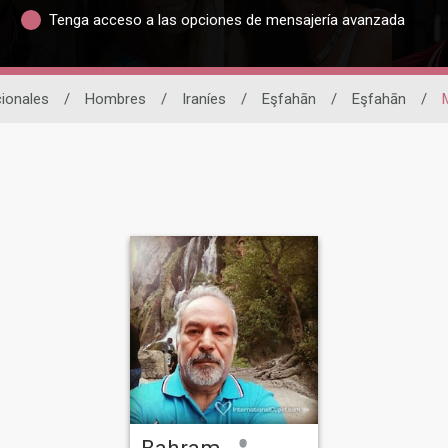
Tenga acceso a las opciones de mensajería avanzada
cionales
/
Hombres
/
Iraníes
/
Eşfahān
/
Eşfahān
/
Bahram