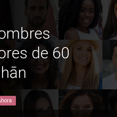
hombres
ores de 60
ahān
Ahora