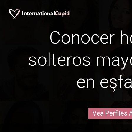
Conocer 
solteros may
en eşf
Vea Perfiles 