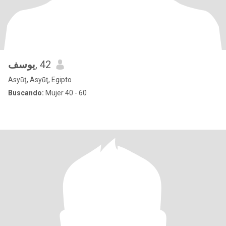
يوسف
, 42
Asyūţ, Asyūţ, Egipto
Buscando:
Mujer 40 - 60