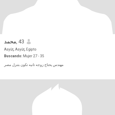
محمد
, 43
Asyūţ, Asyūţ, Egipto
Buscando:
Mujer 27 - 35
مهندس يحتاج زوجه تانيه تكون بتنزل مصر