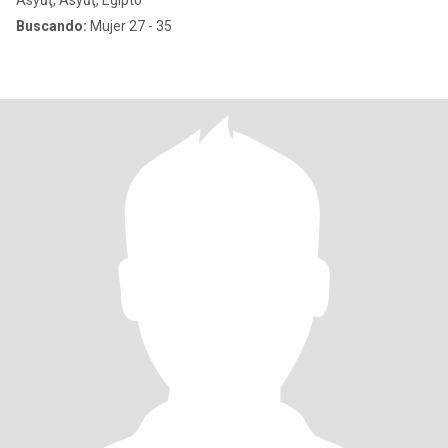
Asyūţ, Asyūţ, Egipto
Buscando:
Mujer 27 - 35