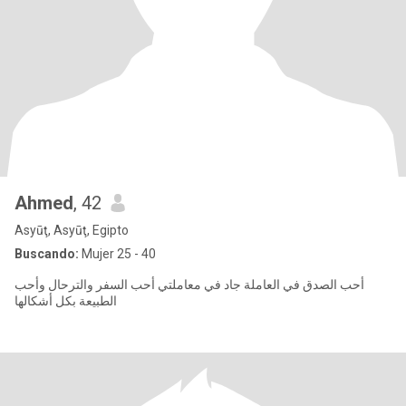
Ahmed
, 42
Asyūţ, Asyūţ, Egipto
Buscando:
Mujer 25 - 40
أحب الصدق في العاملة جاد في معاملتي أحب السفر والترحال وأحب
الطبيعة بكل أشكالها