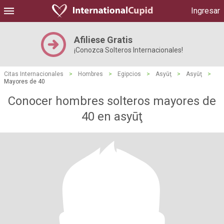
Ingresar
Afiliese Gratis
¡Conozca Solteros Internacionales!
Citas Internacionales
>
Hombres
>
Egipcios
>
Asyūţ
>
Asyūţ
>
Mayores de 40
Conocer hombres solteros mayores de
40 en asyūţ