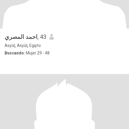
احمد المصري
, 43
Asyūţ, Asyūţ, Egipto
Buscando:
Mujer 29 - 48