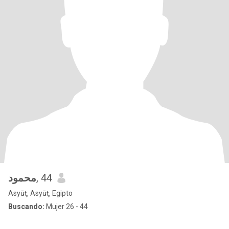
محمود
, 44
Asyūţ, Asyūţ, Egipto
Buscando:
Mujer 26 - 44