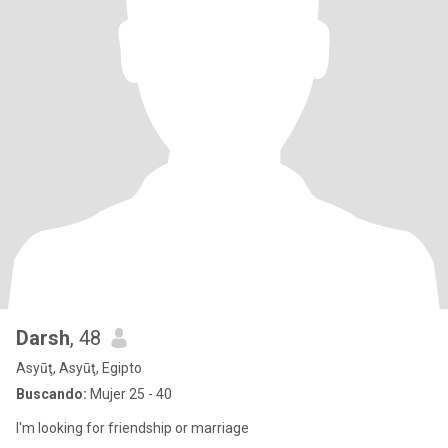
Darsh
, 48
Asyūţ, Asyūţ, Egipto
Buscando:
Mujer 25 - 40
I'm looking for friendship or marriage