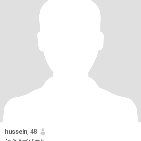
hussein
, 48