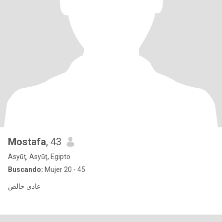
Mostafa
, 43
Asyūţ, Asyūţ, Egipto
Buscando:
Mujer 20 - 45
عادى خالص