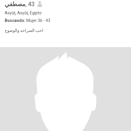
مصطفي
, 43
Asyūţ, Asyūţ, Egipto
Buscando:
Mujer 36 - 43
احب الصراحه والوضوح