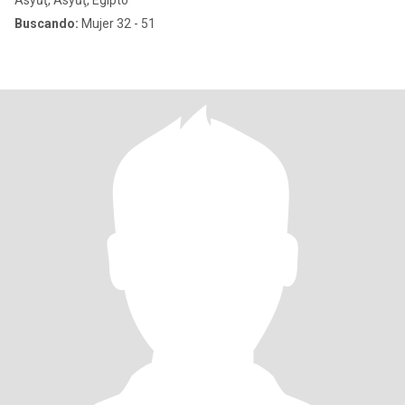
Asyūţ, Asyūţ, Egipto
Buscando:
Mujer 32 - 51