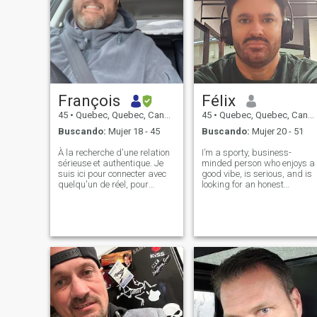
François
Félix
45
•
Quebec, Quebec, Canadá
45
•
Quebec, Quebec, Canadá
Buscando:
Mujer 18 - 45
Buscando:
Mujer 20 - 51
À la recherche d'une relation
I’m a sporty, business-
sérieuse et authentique. Je
minded person who enjoys a
suis ici pour connecter avec
good vibe, is serious, and is
quelqu'un de réel, pour
looking for an honest
construire quelque chose de
relationship. If you’re a fake
durable. Note importante : je
profile, don’t bother—you’ll be
ne suis absolument pas
wasting your time. I’ll spot it
intéressé par les plateformes
quickly. If you’re a real perso
de crypto, les jeux d'invest
(not a fake profile)