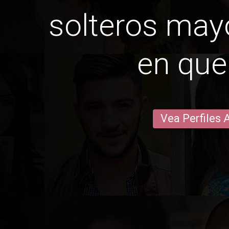
solteros may
en qu
Vea Perfiles 