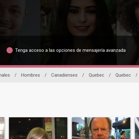
Tenga acceso a las opciones de mensajería avanzada
nales
/
Hombres
/
Canadienses
/
Quebec
/
Quebec
/