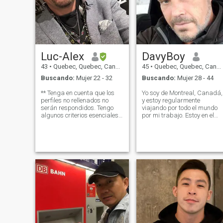
Luc-Alex
DavyBoy
43
•
Quebec, Quebec, Canadá
45
•
Quebec, Quebec, Canadá
Buscando:
Mujer 22 - 32
Buscando:
Mujer 28 - 44
** Tenga en cuenta que los
Yo soy de Montreal, Canadá,
perfiles no rellenados no
y estoy regularmente
serán respondidos. Tengo
viajando por todo el mundo
algunos criterios esenciales
por mi trabajo. Estoy en el
para mi búsqueda, como la
lado francés de Canadá,
mayoría de ustedes
Quebec, así que mi primer
probablemente tendrán,
idioma es el francés, pero no
seamos justos y cada uno
soy tan malo en inglés
invierta nuestro tiempo
también. Me gusta conocer
gente de otros países.
sabiamente. ¡Gracias! ❤️
Curioso, de mente abierta,
orientado hacia la
experiencia y la calidad de
vida en lugar del lujo y la
superficialidad... POR
FAVOR, esto es importante
para entender, ya que busco