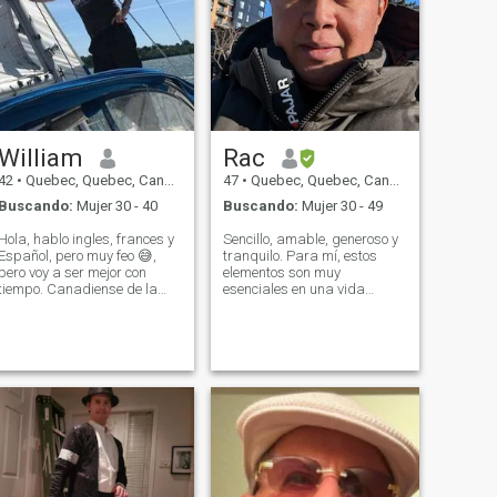
William
Rac
42
•
Quebec, Quebec, Canadá
47
•
Quebec, Quebec, Canadá
Buscando:
Mujer 30 - 40
Buscando:
Mujer 30 - 49
Hola, hablo ingles, frances y
Sencillo, amable, generoso y
Español, pero muy feo 😅,
tranquilo. Para mí, estos
pero voy a ser mejor con
elementos son muy
tiempo. Canadiense de la
esenciales en una vida
provincia de Québec. Soy
matrimonial: Lealtad,
hombre tradicional, familial,
Respeto Mutuo,
quiero encontrar el amor de
Comunicación, Perdón,
mi vida. Tengo un buen
Manejo de la Ira, gestión de
trabajo y stabilidad, solo
conflictos, asistencia mutua
falta TU...
para que todos puedan
prosperar. Me gusta la
meditación/yoga, la música,
la lectura y el baile.