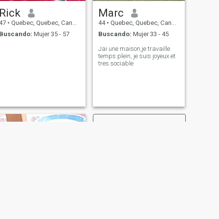
Rick
Marc
47
•
Quebec, Quebec, Canadá
44
•
Quebec, Quebec, Canadá
Buscando:
Mujer 35 - 57
Buscando:
Mujer 33 - 45
Jai une maison,je travaille
temps plein, je suis joyeux et
tres sociable
SIGUIENTE
Smith