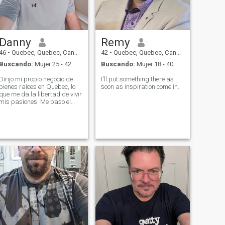
Danny
Remy
46
•
Quebec, Quebec, Canadá
42
•
Quebec, Quebec, Canadá
Buscando:
Mujer 25 - 42
Buscando:
Mujer 18 - 40
Dirijo mi propio negocio de
I'll put something there as
bienes raíces en Quebec, lo
soon as inspiration come in.
que me da la libertad de vivir
mis pasiones. Me paso el
verano navegando en
Quebec, parte del invierno
como capitán de catamarán
en el Caribe, y el resto del
tiempo esquiando en las
montañas. Soy un
Divemaster al que le encanta
involucrarse con centros de
buceo a nivel internacional.
Soy una persona
organizada que aprecia
tanto la acción como los
simples momentos.