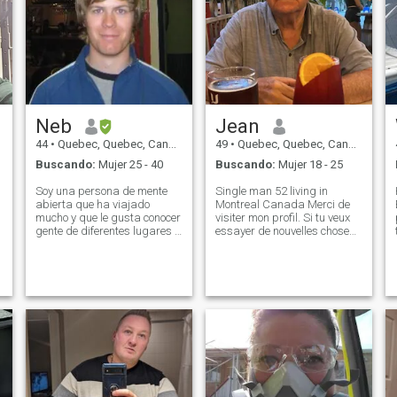
Neb
Jean
44
•
Quebec, Quebec, Canadá
49
•
Quebec, Quebec, Canadá
Buscando:
Mujer 25 - 40
Buscando:
Mujer 18 - 25
Soy una persona de mente
Single man 52 living in
abierta que ha viajado
Montreal Canada Merci de
mucho y que le gusta conocer
visiter mon profil. Si tu veux
gente de diferentes lugares y
essayer de nouvelles choses,
culturas. Trabajo como
sans drame, sans stress
ingeniero, así que me gustan
financier, et si tu veux
las ciencias. Me gusta
prendre une bouffée d'air
n
mucho la literatura,
frais avec un homme qui sait
particularmente los clásicos
prendre soin d'une femme, tu
franceses y americanos y la
es au b
ciencia ficción. Tengo la
oportunidad de vivir en una
ciudad con una vida cultural
interesante. Así que a
menudo voy a ver conciertos
de teatro y música. \N i