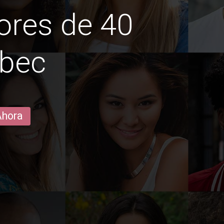
ores de 40
ebec
Ahora