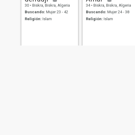
30
•
Biskra, Biskra, Algeria
34
•
Biskra, Biskra, Algeria
Buscando:
Mujer 23 - 42
Buscando:
Mujer 24 - 38
Religión:
Islam
Religión:
Islam
Nadjib
Fares
32
•
Biskra, Biskra, Algeria
34
•
Biskra, Biskra, Algeria