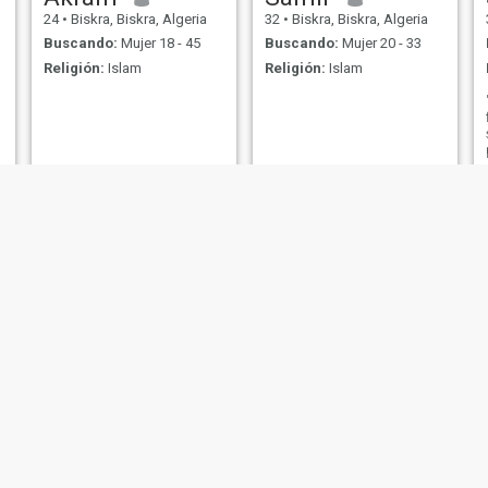
24
•
Biskra, Biskra, Algeria
32
•
Biskra, Biskra, Algeria
Buscando:
Mujer 18 - 45
Buscando:
Mujer 20 - 33
Religión:
Islam
Religión:
Islam
Djamel
Mohamed
33
•
Biskra, Biskra, Algeria
59
•
Biskra, Biskra, Algeria