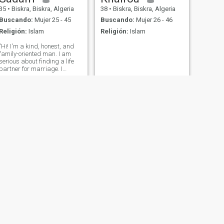
35
•
Biskra, Biskra, Algeria
38
•
Biskra, Biskra, Algeria
Buscando:
Mujer 25 - 45
Buscando:
Mujer 26 - 46
Religión:
Islam
Religión:
Islam
"Hi! I'm a kind, honest, and
family-oriented man. I am
serious about finding a life
partner for marriage. I
believe in respect, loyalty,
and good communication. If
you are looking for a sincere
relationship and a happy
future together, I'd be happy
SIGUIENTE
Zouhir
32
•
Biskra, Biskra, Algeria