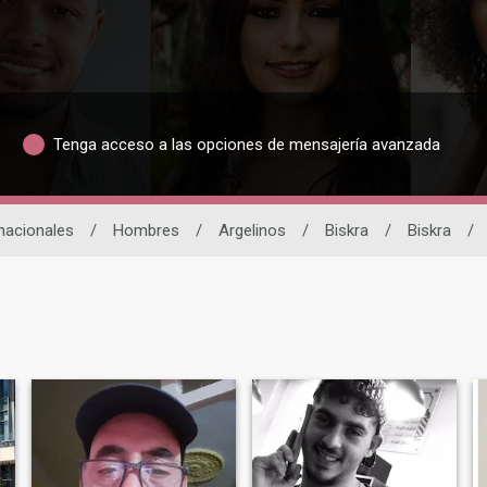
Tenga acceso a las opciones de mensajería avanzada
rnacionales
/
Hombres
/
Argelinos
/
Biskra
/
Biskra
/