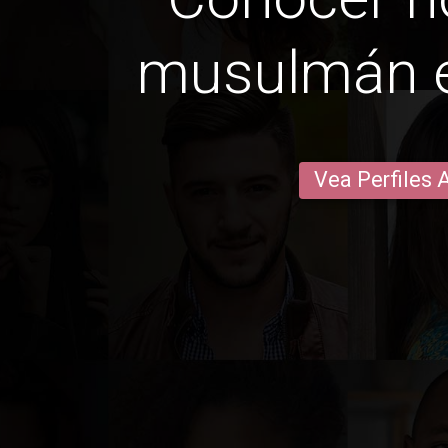
musulmán e
Vea Perfiles 