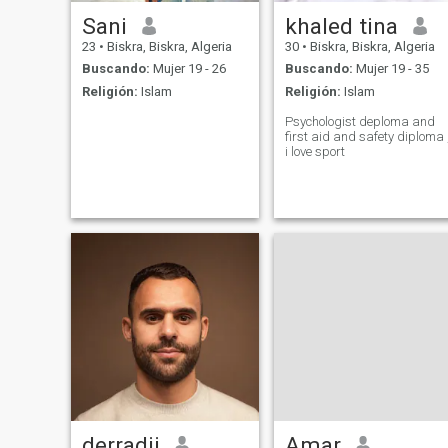
Sani
khaled tina
23
•
Biskra, Biskra, Algeria
30
•
Biskra, Biskra, Algeria
Buscando:
Mujer 19 - 26
Buscando:
Mujer 19 - 35
Religión:
Islam
Religión:
Islam
Psychologist deploma and
first aid and safety diploma 
i love sport
derradji
Amar