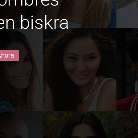
n biskra
Ahora