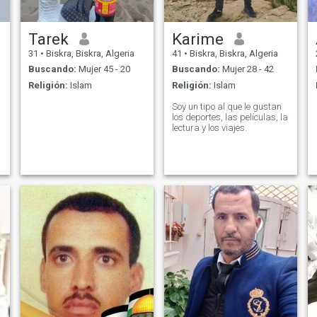
Tarek
Karime
31
•
Biskra, Biskra, Algeria
41
•
Biskra, Biskra, Algeria
Buscando:
Mujer 45 - 20
Buscando:
Mujer 28 - 42
Religión:
Islam
Religión:
Islam
Soy un tipo al que le gustan
los deportes, las películas, la
lectura y los viajes.