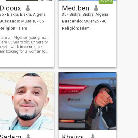
NUEVO
Didoux
Med.ben
35
•
Biskra, Biskra, Algeria
35
•
Biskra, Biskra, Algeria
Buscando:
Mujer 18 - 36
Buscando:
Mujer 25 - 40
Religión:
Islam
Religión:
Islam
I'am an Algerian young man,
I am 35 years old, university
level, I work in commerce. I
am looking for a woman to
spend my whole life with. I
love family and children,
knowing that I am a sincere ,
serious and affectionate
person.
Sadam
Khairou