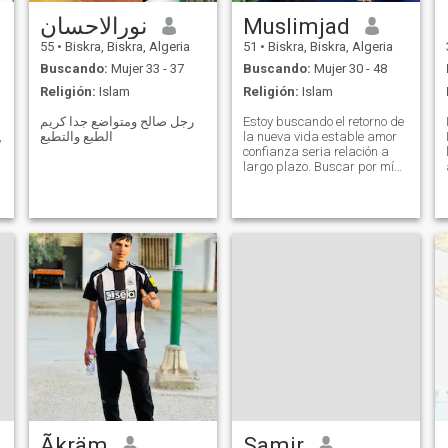
نورالاحسان
Muslimjad
55
•
Biskra, Biskra, Algeria
51
•
Biskra, Biskra, Algeria
Buscando:
Mujer 33 - 37
Buscando:
Mujer 30 - 48
Religión:
Islam
Religión:
Islam
رجل صالح ومتواضع جدا كريم
Estoy buscando el retorno de
,
الطبع والتطبع
la nueva vida estable amor
confianza seria relación a
largo plazo. Buscar por mí
Encuéntrame en mi perfil o mi
nombre
Ãkräm
Samir