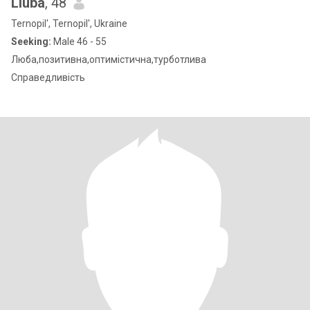
Liuba
, 48
Ternopil', Ternopil', Ukraine
Seeking:
Male 46 - 55
Люба,позитивна,оптимістична,турботлива
Справедливість