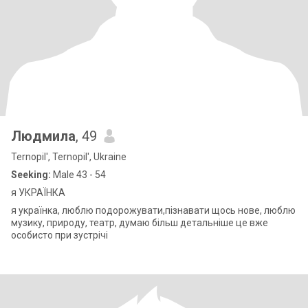
Людмила
, 49
Ternopil', Ternopil', Ukraine
Seeking:
Male 43 - 54
я УКРАЇНКА
я українка, люблю подорожувати,пізнавати щось нове, люблю
музику, природу, театр, думаю більш детальніше це вже
особисто при зустрічі