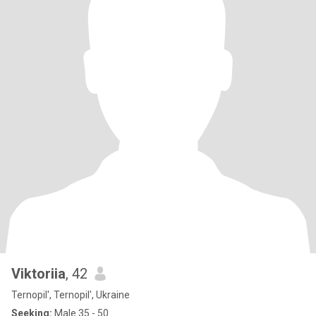
Viktoriia
, 42
Ternopil', Ternopil', Ukraine
Seeking:
Male 35 - 50