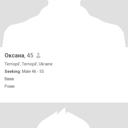
Оксана
, 45
Ternopil', Ternopil', Ukraine
Seeking:
Male 46 - 55
Вввв
Роми