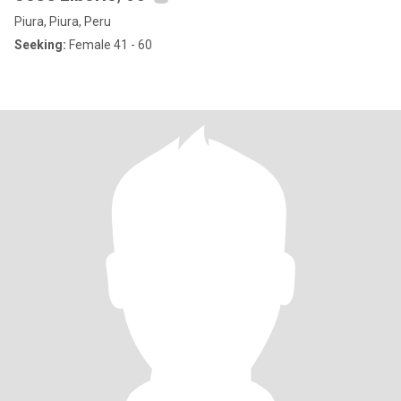
Piura, Piura, Peru
Seeking:
Female 41 - 60