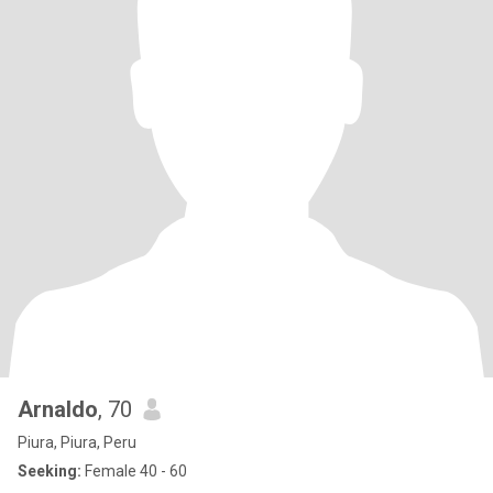
Arnaldo
, 70
Piura, Piura, Peru
Seeking:
Female 40 - 60