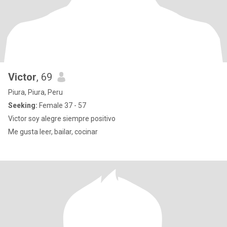
Victor
, 69
Piura, Piura, Peru
Seeking:
Female 37 - 57
Victor soy alegre siempre positivo
Me gusta leer, bailar, cocinar