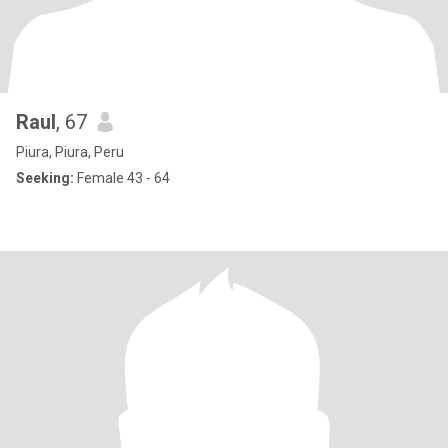
Raul
, 67
Piura, Piura, Peru
Seeking:
Female 43 - 64