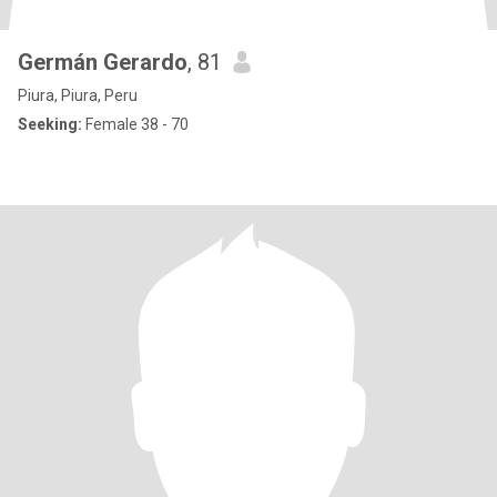
Germán Gerardo
, 81
Piura, Piura, Peru
Seeking:
Female 38 - 70