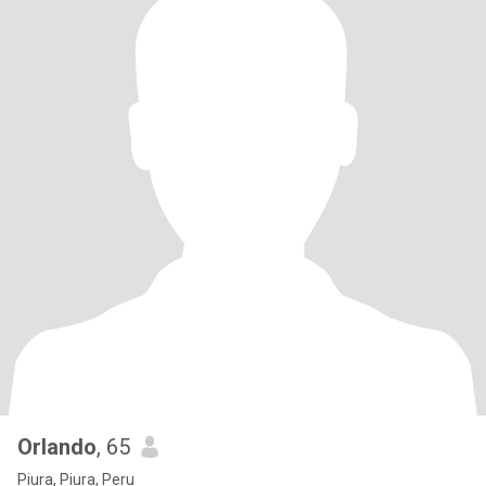
Orlando
, 65
Piura, Piura, Peru