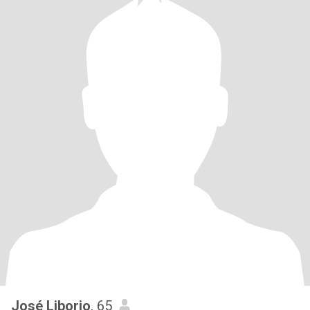
José Liborio
, 65