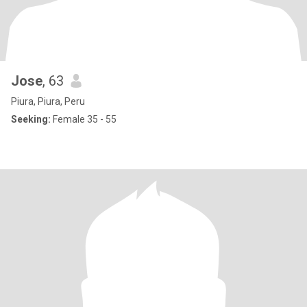
Jose
, 63
Piura, Piura, Peru
Seeking:
Female 35 - 55