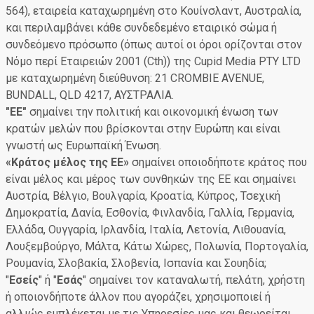
564), εταιρεία καταχωρημένη στο Κουίνσλαντ, Αυστραλία,
και περιλαμβάνει κάθε συνδεδεμένο εταιρικό σώμα ή
συνδεόμενο πρόσωπο (όπως αυτοί οι όροι ορίζονται στον
Νόμο περί Εταιρειών 2001 (Cth)) της Cupid Media PTY LTD
με καταχωρημένη διεύθυνση: 21 CROMBIE AVENUE,
BUNDALL, QLD 4217, ΑΥΣΤΡΑΛΙΑ.
"ΕΕ"
σημαίνει την πολιτική και οικονομική ένωση των
κρατών μελών που βρίσκονται στην Ευρώπη και είναι
γνωστή ως Ευρωπαϊκή Ένωση.
«Κράτος μέλος της ΕΕ»
σημαίνει οποιοδήποτε κράτος που
είναι μέλος και μέρος των συνθηκών της ΕΕ και σημαίνει
Αυστρία, Βέλγιο, Βουλγαρία, Κροατία, Κύπρος, Τσεχική
Δημοκρατία, Δανία, Εσθονία, Φινλανδία, Γαλλία, Γερμανία,
Ελλάδα, Ουγγαρία, Ιρλανδία, Ιταλία, Λετονία, Λιθουανία,
Λουξεμβούργο, Μάλτα, Κάτω Χώρες, Πολωνία, Πορτογαλία,
Ρουμανία, Σλοβακία, Σλοβενία, Ισπανία και Σουηδία;
"
Εσείς
" ή "
Εσάς
" σημαίνει τον καταναλωτή, πελάτη, χρήστη
ή οποιονδήποτε άλλον που αγοράζει, χρησιμοποιεί ή
αλλιώς εμπλέκεται με τις Υπηρεσίες μας και θεωρείται