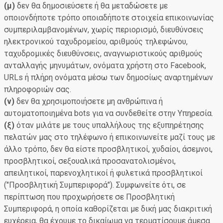
(μ)
δεν θα δημοσιεύσετε ή θα μεταδώσετε με
οποιονδήποτε τρόπο οποιαδήποτε στοιχεία επικοινωνίας
συμπεριλαμβανομένων, χωρίς περιορισμό, διευθύνσεις
ηλεκτρονικού ταχυδρομείου, αριθμούς τηλεφώνου,
ταχυδρομικές διευθύνσεις, αναγνωριστικούς αριθμούς
ανταλλαγής μηνυμάτων, ονόματα χρήστη στο Facebook,
URLs ή πλήρη ονόματα μέσω των δημοσίως αναρτημένων
πληροφοριών σας.
(ν)
δεν θα χρησιμοποιήσετε μη ανθρώπινα ή
αυτοματοποιημένα bots για να συνδεθείτε στην Υπηρεσία.
(ξ)
όταν μιλάτε με τους υπαλλήλους της εξυπηρέτησης
πελατών μας στο τηλέφωνο ή επικοινωνείτε μαζί τους με
άλλο τρόπο, δεν θα είστε προσβλητικοί, χυδαίοι, άσεμνοι,
προσβλητικοί, σεξουαλικά προσανατολισμένοι,
απειλητικοί, παρενοχλητικοί ή φυλετικά προσβλητικοί
("Προσβλητική Συμπεριφορά"). Συμφωνείτε ότι, σε
περίπτωση που προχωρήσετε σε Προσβλητική
Συμπεριφορά, η οποία καθορίζεται με δική μας διακριτική
ευχέρεια, θα έχουμε το δικαίωμα να τερματίσουμε άμεσα