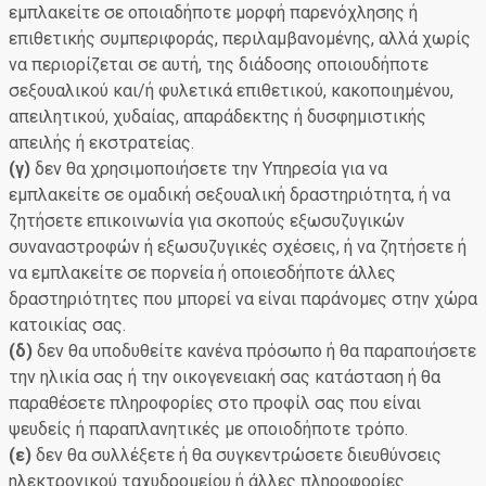
εμπλακείτε σε οποιαδήποτε μορφή παρενόχλησης ή
επιθετικής συμπεριφοράς, περιλαμβανομένης, αλλά χωρίς
να περιορίζεται σε αυτή, της διάδοσης οποιουδήποτε
σεξουαλικού και/ή φυλετικά επιθετικού, κακοποιημένου,
απειλητικού, χυδαίας, απαράδεκτης ή δυσφημιστικής
απειλής ή εκστρατείας.
(γ)
δεν θα χρησιμοποιήσετε την Υπηρεσία για να
εμπλακείτε σε ομαδική σεξουαλική δραστηριότητα, ή να
ζητήσετε επικοινωνία για σκοπούς εξωσυζυγικών
συναναστροφών ή εξωσυζυγικές σχέσεις, ή να ζητήσετε ή
να εμπλακείτε σε πορνεία ή οποιεσδήποτε άλλες
δραστηριότητες που μπορεί να είναι παράνομες στην χώρα
κατοικίας σας.
(δ)
δεν θα υποδυθείτε κανένα πρόσωπο ή θα παραποιήσετε
την ηλικία σας ή την οικογενειακή σας κατάσταση ή θα
παραθέσετε πληροφορίες στο προφίλ σας που είναι
ψευδείς ή παραπλανητικές με οποιοδήποτε τρόπο.
(ε)
δεν θα συλλέξετε ή θα συγκεντρώσετε διευθύνσεις
ηλεκτρονικού ταχυδρομείου ή άλλες πληροφορίες