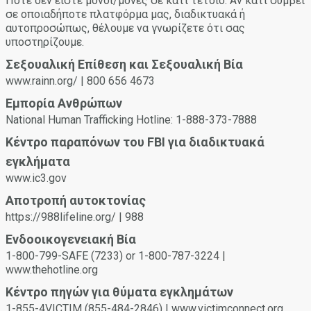
ξεκάθαρη και ελεύθερη ανάμεσα και στους δύο
Ποτέ δεν είστε μόνοι/μόνες σε κάτι τέτοιο. Αν κάτι συμβεί
σας, και, ακόμα χειρότερα, ο χάκερ θα μπορούσε να
συμμετέχοντες. Μία λεκτική και καταφατική έκφραση
σε οποιαδήποτε πλατφόρμα μας, διαδικτυακά ή
χρησιμοποιήσει τα στοιχεία σας για να κλέψει την
συγκατάθεσης μπορεί να βοηθήσει εσάς και τον ή την
αυτοπροσώπως, θέλουμε να γνωρίζετε ότι σας
ταυτότητά σας.
παρτενέρ σας να κατανοήσετε και να σεβαστείτε ο ένας
υποστηρίζουμε.
τα όρια του άλλου.
Σεξουαλική Επίθεση και Σεξουαλική Βία
Εσείς ή ο/η παρτενέρ σας μπορείτε να ανακαλέσετε τη
www.rainn.org/ | 800 656 4673
συγκατάθεσή σας ανά πάσα στιγμή. Μην συνεχίσετε αν ο/η
παρτενέρ σας φαίνεται να αισθάνεται άβολα ή να μην είναι
Εμπορία Ανθρώπων
σίγουρος/η για τη συγκατάθεσή του λόγω επήρειας
National Human Trafficking Hotline: 1-888-373-7888
ναρκωτικών ή αλκοόλ.
Κέντρο παραπόνων του FBI για διαδικτυακά
εγκλήματα
www.ic3.gov
Αποτροπή αυτοκτονίας
https://988lifeline.org/ | 988
Ενδοοικογενειακή Βία
1-800-799-SAFE (7233) or 1-800-787-3224 |
www.thehotline.org
Κέντρο πηγών για θύματα εγκλημάτων
1-855-4VICTIM (855-484-2846) | www.victimconnect.org