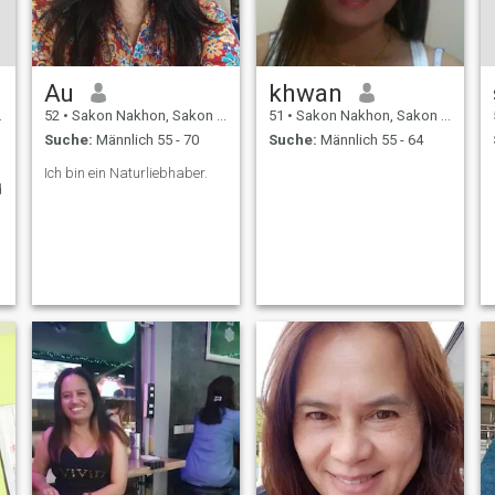
Lernen verstehen, das ich
mehr lernen möchte. Hier
können Sie sich über meine
Leitung und Facebook-
Kontaktkanäle mit anderen
Au
khwan
Personen in Kontakt setzen
und sprechen. Vielen Dank.
52
•
Sakon Nakhon, Sakon Nakhon, Thailand
51
•
Sakon Nakhon, Sakon Nakhon, Thailand
Suche:
Männlich 55 - 70
Suche:
Männlich 55 - 64
Ich bin ein Naturliebhaber.
d