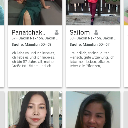
Panatchakorn
Sailom
57
•
Sakon Nakhon, Sakon Nakhon, Thailand
58
•
Sakon Nakhon, Sakon Nakhon, Thailand
Suche:
Männlich 50 - 63
Suche:
Männlich 50 - 67
Ich liebe es und ich liebe es,
Freundlich, ehrlich, guter
ich liebe es und ich liebe es.
Mensch, gute Erziehung. Ich
Ich bin 57 Jahre alt, meine
liebe mein Leben, pflanze
Größe ist 156 cm und ich
lieber alle Pflanzen,
wiege 59 kg. Ich habe eine
besonders Blumen. Trinke
Karriere, die Schmuck
keinen Alkohol und rauche
verkauft, ich habe 2 Töchter,
nicht, spiele nicht gern, deine
die alle erwachsen sind.
wunderschöne Frau zu sein,
Meine Hobbys lesen Bücher,
dein Glück auf das Leben zu
schauen Dokumente, Ich bin
konzentrieren, um mich
ein fröhlicher, aufrichtiger,
herum alles besser zu
positiver Mensch. Ich mag
machen, geben Sie Ihnen
r
einen Mann, der noch im Sinn
wenigstens jeden Tag eine
ist, ansprechbar,
große Umarmung und
verantwortungsbewusst und
Küsse, denn gutes Gewissen
ernst in Beziehungen ist. Ich
und Glück sind wichtig für
kann mittelmäßig Englisch
Ihr Leben, könnte ich das von
sprechen und kann das
Ihnen sein?