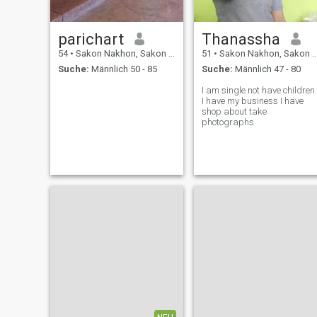
suchen und wünschen, das
letzte Leben mit mir zu
verbringen.
parichart
Thanassha
54
•
Sakon Nakhon, Sakon Nakhon, Thailand
51
•
Sakon Nakhon, Sakon Nakhon, Thailand
Suche:
Männlich 50 - 85
Suche:
Männlich 47 - 80
I am single not have children
I have my business I have
shop about take
photographs