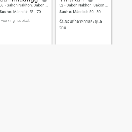
53
•
Sakon Nakhon, Sakon Nakhon, Thailand
52
•
Sakon Nakhon, Sakon Nakhon, Thailand
Suche:
Männlich 53 - 70
Suche:
Männlich 50 - 80
I working hospital.
ฉันชอบทำอาหารและดูแล
บ้าน
WEITER
Marida
53
•
Sakon Nakhon, Sakon Nakhon, Thailand