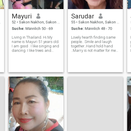
Mayuri
Sarudar
52
•
Sakon Nakhon, Sakon Nakhon, Thailand
55
•
Sakon Nakhon, Sakon Nakhon, Thailand
Suche:
Männlich 50 - 69
Suche:
Männlich 48 - 70
Living in Thailand. Hi.My
Lovely hearth finding same
name is Mayuri 51 years old.
people.. Smile and laugh
I am good . I like singing and
together..Hand hold hand
dancing. I like trees and
..Marry is not matter for me
nature. I am looking for the
just honest and loving to
real love to marry. I would
eachother just so enough
give you a happy life. I'm
living a healthy life.No sex
vdeo.