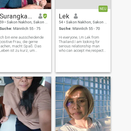
NEU
Surangkana
Lek
59
•
Sakon Nakhon, Sakon Nakhon, Thailand
54
•
Sakon Nakhon, Sakon Nakhon, Thailand
Suche:
Männlich 55 - 75
Suche:
Männlich 55 - 70
Ich bin eine ausscheidende
Hi everyone, I,m Lek from
positive Frau, die gerne
Thailand.I am looking for
lachen, macht Spaß. Das
serious relationship man
Leben ist zu kurz, um
who can accept me,respect
gelangweilt zu sein. Ich habe
and take care each other.We
einen guten Job. Ich bin 50
can walk together.
Jahre alt.