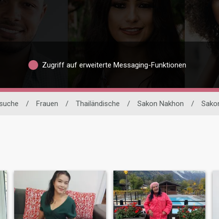
Zugriff auf erweiterte Messaging-Funktionen
rsuche
/
Frauen
/
Thailändische
/
Sakon Nakhon
/
Sako