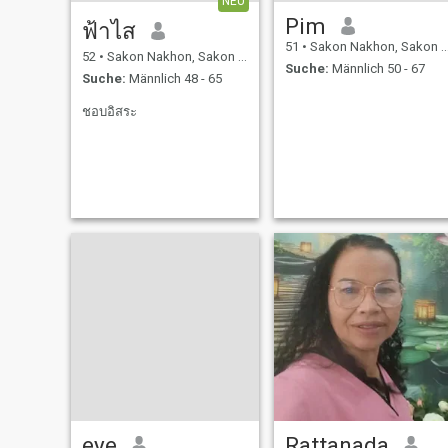
NEU
Pim
ฟ้าไส
51
•
Sakon Nakhon, Sakon Nakhon, Thailand
52
•
Sakon Nakhon, Sakon Nakhon, Thailand
Suche:
Männlich 50 - 67
Suche:
Männlich 48 - 65
ชอบอิสระ
eye
Rattanada