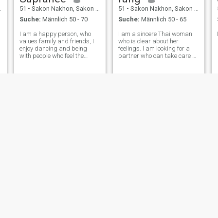
51
•
Sakon Nakhon, Sakon Nakhon, Thailand
51
•
Sakon Nakhon, Sakon Nakhon, Thailand
Suche:
Männlich 50 - 70
Suche:
Männlich 50 - 65
I am a happy person, who
I am a sincere Thai woman
values family and friends, I
who is clear about her
enjoy dancing and being
feelings. I am looking for a
with people who feel the
partner who can take care of
same
me, someone who naturally
believes that supporting the
person they love is a
fundamental responsibility of
a man.
AMPOrn
vsai klonklaw
55
•
Sakon Nakhon, Sakon Nakhon, Thailand
58
•
Sakon Nakhon, Sakon Nakhon, Thailand