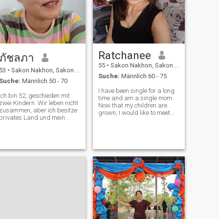
Ratchanee
ภัชลภา
55
•
Sakon Nakhon, Sakon Nakhon, Thailand
53
•
Sakon Nakhon, Sakon Nakhon, Thailand
Suche:
Männlich 60 - 75
Suche:
Männlich 50 - 70
I have been single for a long
Ich bin 52, geschieden mit
time and am a single mom.
zwei Kindern. Wir leben nicht
Now that my children are
zusammen, aber ich besitze
grown, I would like to meet
privates Land und mein
single men who have the
Zuhause ist von der Natur
same attitude and are
umgeben. Ich suche einen
sincere, who want to have a
Mann, der daran interessiert
long-term relationship to take
ist, mit mir in Thailand zu
care of each other when we
leben. Ich bin einsam und
are sick,
bevorzuge einen
ausländischen Partner, weil
ich mich nicht für
thailändische Männer
interessiere.