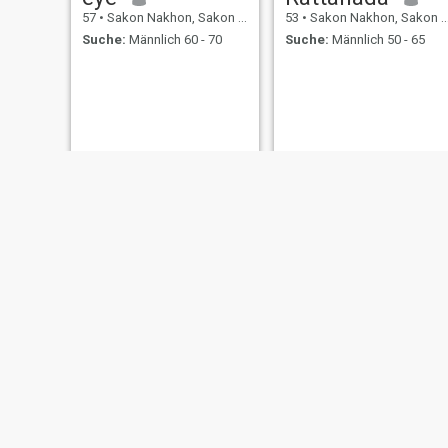
57
•
Sakon Nakhon, Sakon Nakhon, Thailand
53
•
Sakon Nakhon, Sakon Nakhon, Thailand
Suche:
Männlich 60 - 70
Suche:
Männlich 50 - 65
Sunisa
paifontonnarw
54
•
Sakon Nakhon, Sakon Nakhon, Thailand
52
•
Sakon Nakhon, Sakon Nakhon, Thailand