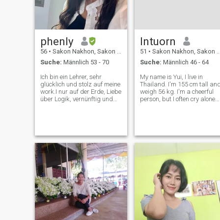
suche ernste Paare und
möchte eine gemeinsame
Zukunft schaffen. Ich
brauche keine
vorübergehende kurze
phenly
Intuorn
Beziehung. Ich respektiere
mich und ehre meinen
56
•
Sakon Nakhon, Sakon Nakhon, Thailand
51
•
Sakon Nakhon, Sakon Nakhon, Thailand
Partner.
Suche:
Männlich 53 - 70
Suche:
Männlich 46 - 64
Ich bin ein Lehrer, sehr
My name is Yui, I live in
glücklich und stolz auf meine
Thailand. I'm 155 cm tall an
work.I nur auf der Erde, Liebe
weigh 56 kg. I'm a cheerful
über Logik, vernünftig und
person, but I often cry alone
glauben, das Gesetz der
because I'm upset that God
Anziehung und das Destiny.I
hasn't given me a husband
Liebe alles über LIEBE
yet. I pray that God will give
SPORT Blumen, Pflanzen
me a husband now.
wachsen, Liebe Naturen,
Reisen. Ich arbeite
manchmal im Fitnessstudio
oder im öffentlichen Park.
Lernen neue Dinge sind
meine bevorzugte, Ich liebe
positive Gedanken, weil das
bringt, was ich tun, Was bin
ich sprechen, so sind dies die
Anziehung mich auf den
richtigen Mann, den ich für
eine ernsthafte Beziehung