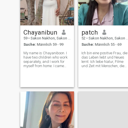
Chayanibun
patch
59
•
Sakon Nakhon, Sakon Nakhon, Thailand
52
•
Sakon Nakhon, Sakon Nakhon, Thailand
Suche:
Männlich 59 - 99
Suche:
Männlich 55 - 69
My name is Chayaniboon. I
Ich bin eine positive Frau, die
have two children who work
das Leben liebt und Neues
separately, and I work for
lernt. Ich liebe Natur, Filme
myself from home. I came
und Zeit mit Menschen, die
here to find a man. I used to
mir wichtig sind. Ich suche
have a foreign husband, but
einen ernsthaften Partner,
he passed away. I can
der gemeinsam eine echte
speak English, and I am
Zukunft aufbauen möchte.
ready to meet a man.There's
Ich möchte keinen kurzen
another perso
Ferienladen. Ich respektiere
mich und mich Ich
respektiere meinen Partner.
Ich bin eine Frau mit positive
Energie, genieße das Leben
und lerne Neues. Ich bin
rechtschaffener, nationaler
Mensch, sehe Filme an und
verbringe Zeit mit Lieben. Ich