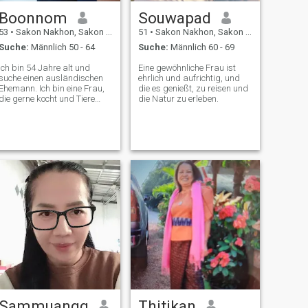
Boonnom
Souwapad
53
•
Sakon Nakhon, Sakon Nakhon, Thailand
51
•
Sakon Nakhon, Sakon Nakhon, Thailand
Suche:
Männlich 50 - 64
Suche:
Männlich 60 - 69
Ich bin 54 Jahre alt und
Eine gewöhnliche Frau ist
suche einen ausländischen
ehrlich und aufrichtig, und
Ehemann. Ich bin eine Frau,
die es genießt, zu reisen und
die gerne kocht und Tiere
die Natur zu erleben.
mag.
Sammuangg
Thitikan