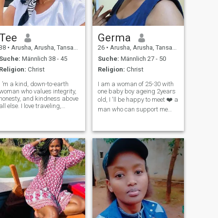
Tee
Germa
38
•
Arusha, Arusha, Tansania
26
•
Arusha, Arusha, Tansania
Suche:
Männlich 38 - 45
Suche:
Männlich 27 - 50
Religion:
Christ
Religion:
Christ
I ’m a kind, down-to-earth
I am a woman of 25-30 with
woman who values integrity,
one baby boy ageing 2years
honesty, and kindness above
old, I 'll be happy to meet ❤️ a
all else. I love traveling,
man who can support me
spending time in nature—
and I can support him
especially by the ocean—and
mentally and physically
working hard to create a
especially on business and
meaningful life. While I’m
investments what I like to do
open-minded and
in my life and by considering
adventurous, my Chr
my pr