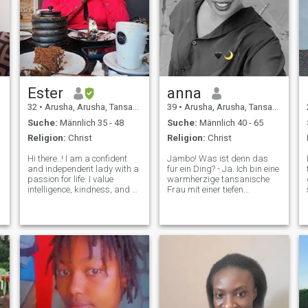
Ester
anna
32
•
Arusha, Arusha, Tansania
39
•
Arusha, Arusha, Tansania
Suche:
Männlich 35 - 48
Suche:
Männlich 40 - 65
Religion:
Christ
Religion:
Christ
Hi there..! I am a confident
Jambo! Was ist denn das
and independent lady with a
für ein Ding? - Ja. Ich bin eine
passion for life. I value
warmherzige tansanische
intelligence, kindness, and a
Frau mit einer tiefen
good sense of humor. When I
Wertschätzung für die
am not working, you can find
einfachen Freuden des
me trying out new
Lebens - einen Spaziergang
restaurants, exploring local
am Indischen Ozean bei
o
art galleries, live music or
Sonnenuntergang, das
curl
Lachen der Lieben und die
Schön Ich glaube an echte
Verbindungen, die auf
Vertrauen, Freundlichkeit
und gemeinsamen Träumen
basieren. Meine Freunde