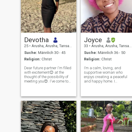
Devotha
Joyce
25
•
Arusha, Arusha, Tansania
33
•
Arusha, Arusha, Tansania
Suche:
Männlich 30 - 45
Suche:
Männlich 36 - 50
Religion:
Christ
Religion:
Christ
Dear future partner I'm filled
I’m a calm, loving, and
with excitement😊 at the
supportive woman who
thought of the possibility of
enjoys creating a peaceful
meeting you😍. I've come to
and happy home. I
this platform with the sincere
appreciate a man who is
intention of finding someone
kind, responsible, and
who shares my desire for a
emotionally mature. I believe
lifelong partnership filled
in love built on trust, respect,
with love, respect, a
and shared goals. I’m here t
meet a serious, matu