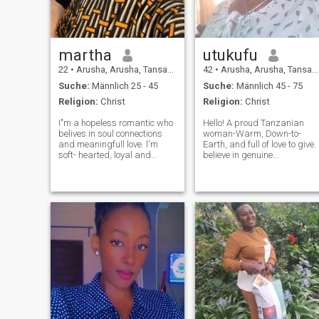
sinnvolle Verbindungen und
glaube, dass wahre Liebe
auf Freundschaft, Vertrauen
und gemeinsamen Träumen
beruht. Ich suche jemanden,
martha
utukufu
der bereit ist, eine dauerhafte
22
•
Arusha, Arusha, Tansania
42
•
Arusha, Arusha, Tansania
Bindung aufzubauen, die
voller Liebe, Respekt und
Suche:
Männlich 25 - 45
Suche:
Männlich 45 - 75
Glück ist.
Religion:
Christ
Religion:
Christ
I"m a hopeless romantic who
Hello! A proud Tanzanian
belives in soul connections
woman-Warm, Down-to-
and meaningfull love. l'm
Earth, and full of love to give. 
soft- hearted, loyal and
believe in genuine
ready to give my all to
connections, honest
someone who values love as
communication, and buildin
deeply as I do. l dream of late
something real with someone
night talks gentle touches,
who values the same. I have
and building a life filed with
a soft spot for romance, and 
p
enjoy the simple