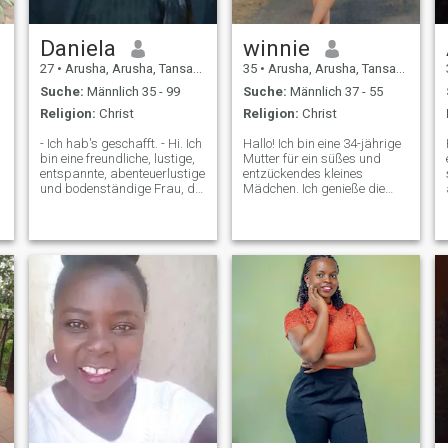
Daniela
winnie
27
•
Arusha, Arusha, Tansania
35
•
Arusha, Arusha, Tansania
Suche:
Männlich 35 - 99
Suche:
Männlich 37 - 55
Religion:
Christ
Religion:
Christ
- Ich hab's geschafft. - Hi. Ich
Hallo! Ich bin eine 34-jährige
bin eine freundliche, lustige,
Mutter für ein süßes und
entspannte, abenteuerlustige
entzückendes kleines
und bodenständige Frau, die
Mädchen. Ich genieße die
es liebt, neue Orte zu
einfachen Freuden des
erkunden, gemütliche Nächte
Lebens und schätze sinnvolle
L
zu Ich glaube an die Kraft
Verbindungen. Ich bin
eines tollen Gesprächs und
unabhängig, bodenständig
eines guten Lachens mit
und suche jemanden, der
Familie und Freunden. Ob es
gutherzig ist und ähnliche
Spaziergänge sind, ein
Werte teilt. Mal sehen, wo die
neues Rezept
Dinge hingehen!
auszuprobieren oder eine
gute Serie zu genießen, ich
liebe es, Momente zu teilen,
die wichtig sind.