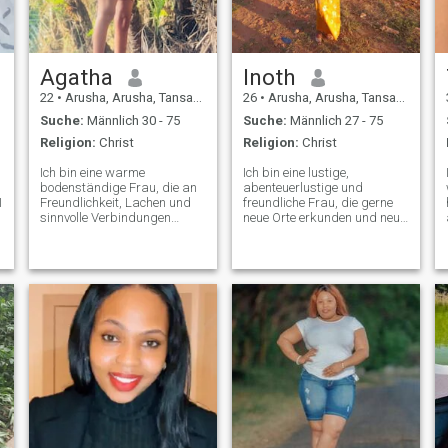
Agatha
Inoth
22
•
Arusha, Arusha, Tansania
26
•
Arusha, Arusha, Tansania
Suche:
Männlich 30 - 75
Suche:
Männlich 27 - 75
Religion:
Christ
Religion:
Christ
Ich bin eine warme
Ich bin eine lustige,
bodenständige Frau, die an
abenteuerlustige und
I
Freundlichkeit, Lachen und
freundliche Frau, die gerne
sinnvolle Verbindungen
neue Orte erkunden und neue
glaubt. Geboren und
Speisen probieren und eine
g
aufgewachsen in Afrika bin
sinnvolle Verbindung
ich stolz auf meine Wurzeln,
herstellen kann. Ob es eine
Kultur und Werte. Ich liebe
gemütliche Nacht mit einem
I
Musik, gutes Essen, tiefe
guten Film oder ein
Gespräche und spontane
spontaner
Abenteuer. Familie bedeutet
Wochenendausflug ist, ich
mir alles und ich liebe
liebe es, jeden Moment
einfache Momente mit dem
optimal zu nutzen
Ich liebe