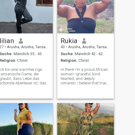
lilian
Rukia
27
•
Arusha, Arusha, Tansania
43
•
Arusha, Arusha, Tansania
Suche:
Männlich 35 - 45
Suche:
Männlich 42 - 62
Religion:
Christ
Religion:
Christ
Ich bin eine warmherzige
Hi there! I’m a proud African
tansanische Dame, die
woman—graceful, kind-
glaubt, dass Liebe das
hearted, and deeply
schönste Abenteuer ist, das
romantic. I believe that true
zwei Menschen teilen können.
love is built on trust, laughter,
Ich mag die einfachen
respect, and growing
Freuden im Leben – eine
together through every
innige Unterhaltung, das
season of life. I carry with me
Geräusch der Meereswellen
the beauty of my heritage
oder die Freude, ein
and the warmt
köstliches Essen für
jemanden zu kochen, der
etwas Besonderes ist. die
Natur inspiriert mich, und ich
finde Ruhe, wenn ich