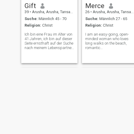
Gift
Merce
39
•
Arusha, Arusha, Tansania
26
•
Arusha, Arusha, Tansania
Suche:
Männlich 45 - 70
Suche:
Männlich 27 - 65
Religion:
Christ
Religion:
Christ
Ich bin eine Frau im Alter von
I am an easy-going, open-
41 Jahren, ich bin auf dieser
minded woman who loves
Seite ernsthaft auf der Suche
long walks on the beach,
nach meinem Lebenspartner.
romantic
Ich habe 3 wunderschöne
dinners,adventures,road
Kinder, zwei Söhne und eine
trips and watching sunsets,i
Tochter. Ich bin eine fleißige
like to learn new things and
Frau und verdiene meinen
I'm ready to learn. I am
Lebensunterhalt, indem ich
caring, and love kids. I have
Schüler in der Schule
a good sense of humor and I
unterrichte. Ich bin auch ein
gen
Unternehmer, da ich gerne
koche, also bereite ich einige
Snacks zu Hause für das
Geschäft vor, um mein
Einkommen zu erhöhen.
Meine Hobbys sind Kochen,
die Natur und Reisen,
entweder zum Lernen oder
zum Genießen. Ich mag auch
Gospelmusik, Country,
andere Musik hängt von der
Annamarrie
REYNALDER RAYMOND
Botschaft ab, die sie tragen.