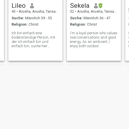
Lileo
Sekela
43
•
Arusha, Arusha, Tansania
32
•
Arusha, Arusha, Tansania
Suche:
Männlich 39 - 55
Suche:
Männlich 36 - 47
Religion:
Christ
Religion:
Christ
Ich bin einfach eine
I'm a loyal person who values
bodenständige Person, mit
real conversations and good
der ich einfach bin und
energy. As an ambivert, I
einfach bin, suche hier
enjoy both outdoor
jemanden, mit dem ich den
adventures and cozy nights
Rest meines Lebens
in. I love traveling, learning
verbringen kann. Wenn Sie
new things, trying new
kein Upgrade durchgeführt
experiences, and
haben, senden Sie mir bitte
occasionally getting creative
keine Nachricht, da ich Ihre
in the kitchen.....
Nachricht nicht lesen kann.
neema💞💞💘💋
maria