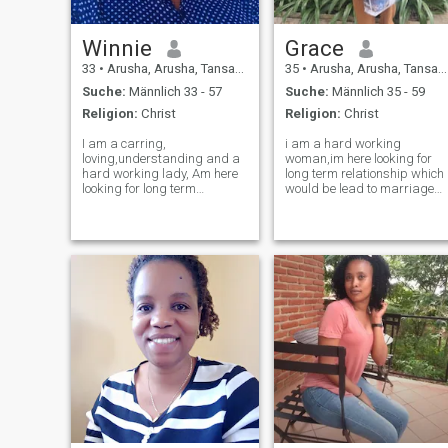
Winnie
Grace
33
•
Arusha, Arusha, Tansania
35
•
Arusha, Arusha, Tansania
Suche:
Männlich 33 - 57
Suche:
Männlich 35 - 59
Religion:
Christ
Religion:
Christ
I am a carring,
i am a hard working
loving,understanding and a
woman,im here looking for
hard working lady, Am here
long term relationship which
looking for long term
would be lead to marriage
relationship which would be
one day. I'm sorry, i will not
lead to marriage one day. I’m
itertain to sex chat/sending
sorry i will not intertain to sex
nude pictures.I'm not here for
chat or sending my nude
funny, only for serious
pictures. I’m not here for
people,please i am living in
funny only fo
Tanza