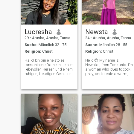
Lucresha
Newsta
29
•
Arusha, Arusha, Tansania
24
•
Arusha, Arusha, Tansania
Suche:
Männlich 32 - 75
Suche:
Männlich 28 - 55
Religion:
Christ
Religion:
Christ
Hallo! Ich bin eine stolze
Hello 😊 My name is
tansanische Dame mit einem
Newstar, from Tanzania. I’m
liebevollen Herzen und einem
a woman who loves to cook,
ruhigen, freudigen Geist. Ich
pray, and create a warm,
glaube an Liebe, die mit der
loving home. I believe love is
Zeit wächst, Respekt und
built on trust, kindness, and
ehrlicher Kommunikation. Ich
shared dreams. I’m hoping
mag die einfachen Freuden
to meet someone who values
des Lebens – ob es darum
deep connection and is read
geht, eine köstliche,
for som
hausgemachte Mahlzeit
zuzubereiten, Zeit in der
Natur zu verbringen oder
ruhige Momente voller
Lachen und Wärme zu teilen.
\NIch bin freundlich, loyal
und liebevoll. Ich schätze