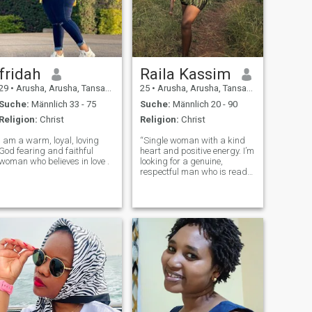
Sonnenuntergänge
beobachte, barfuß am
Strand spaziere und neue
Orte erkunde. Ich glaube an
eine Liebe, die ehrlich,
geduldig und voller Lachen
ist.
fridah
Raila Kassim
29
•
Arusha, Arusha, Tansania
25
•
Arusha, Arusha, Tansania
Suche:
Männlich 33 - 75
Suche:
Männlich 20 - 90
Religion:
Christ
Religion:
Christ
I am a warm, loyal, loving
“Single woman with a kind
God fearing and faithful
heart and positive energy. I’m
woman who believes in love .
looking for a genuine,
respectful man who is ready
for a real relationship built on
trust, love, and good
communication. I enjoy
meaningful conversations,
laughter, and peaceful
moments. If you