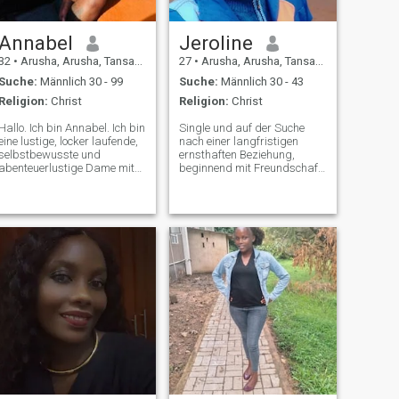
Annabel
Jeroline
32
•
Arusha, Arusha, Tansania
27
•
Arusha, Arusha, Tansania
Suche:
Männlich 30 - 99
Suche:
Männlich 30 - 43
Religion:
Christ
Religion:
Christ
Hallo. Ich bin Annabel. Ich bin
Single und auf der Suche
eine lustige, locker laufende,
nach einer langfristigen
selbstbewusste und
ernsthaften Beziehung,
abenteuerlustige Dame mit
beginnend mit Freundschaft,
einer Leidenschaft fürs
im wiedergeborenen christ,
eben. Ich bin Landwirt.
glaube ich an Gott mein Alter
Wenn ich nicht damit
ist real, \NI mag Musik hören
beschäftigt bin, Lebensmittel
und tanzen,
für meine Nation anzubauen,
Überraschungen, Einkaufen,
genieße ich Spaziergänge
Reisen, Ausgehen, auch
auf dem Land, koche,
Aufenthalt im Museum,
schwimme und erfahre
Wandern,
verschiedene Kulturen um
Wohltätigkeitsveranstaltungen,
mich herum. Ich habe eine
Trost für Menschen, die in
Leidenschaft für Reisen in
Not sind, krank oder einsam.
meinem Land. Ich habe
🤭🤭🤗 unterrichte gerne als
versucht, den
Lehrer an der
kilimandscharo zu besteigen
Sonntagsschule unterrichte
(ohne viel Erfolg), Ausflüge
ich Kinder in unserer Kirche
zum Serengeti-Nationalpark
an Sonntagen. Ich bin ein
zu genießen, um die Tierwelt
bisschen schüchtern, also