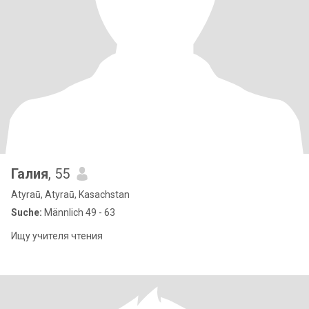
Галия
, 55
Atyraū, Atyraū, Kasachstan
Suche:
Männlich 49 - 63
Ищу учителя чтения