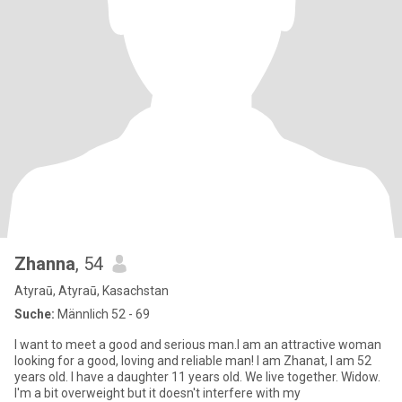
Zhanna
, 54
Atyraū, Atyraū, Kasachstan
Suche:
Männlich 52 - 69
I want to meet a good and serious man.I am an attractive woman
looking for a good, loving and reliable man! I am Zhanat, I am 52
years old. I have a daughter 11 years old. We live together. Widow.
I'm a bit overweight but it doesn't interfere with my