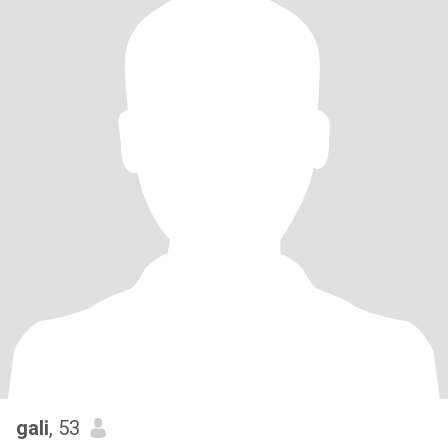
gali
, 53