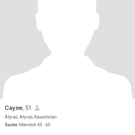
Сауле
, 51
Atyraū, Atyraū, Kasachstan
Suche:
Männlich 45 - 60