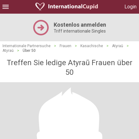
Login
Kostenlos anmelden
Triff internationale Singles
Internationale Partnersuche
>
Frauen
>
Kasachische
>
Atyraū
>
Atyraū
>
Über 50
Treffen Sie ledige Atyraū Frauen über
50