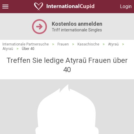
Login
Kostenlos anmelden
Triff internationale Singles
Internationale Partnersuche
>
Frauen
>
Kasachische
>
Atyraū
>
Atyraū
>
Über 40
Treffen Sie ledige Atyraū Frauen über
40