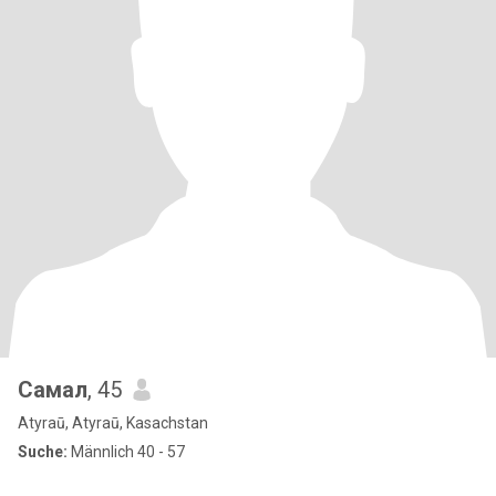
Самал
, 45
Atyraū, Atyraū, Kasachstan
Suche:
Männlich 40 - 57