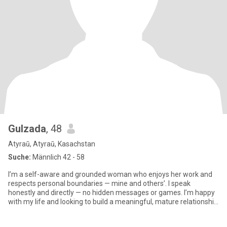
Gulzada
, 48
Atyraū, Atyraū, Kasachstan
Suche:
Männlich 42 - 58
I’m a self-aware and grounded woman who enjoys her work and
respects personal boundaries — mine and others’. I speak
honestly and directly — no hidden messages or games. I’m happy
with my life and looking to build a meaningful, mature relationship
ba