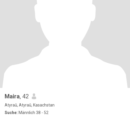
Maira
, 42
Atyraū, Atyraū, Kasachstan
Suche:
Männlich 38 - 52