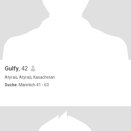
Gulfy
, 42
Atyraū, Atyraū, Kasachstan
Suche:
Männlich 41 - 63