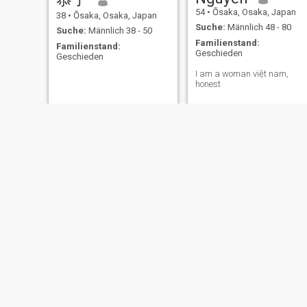
54
•
Ōsaka, Osaka, Japan
38
•
Ōsaka, Osaka, Japan
Suche:
Männlich 48 - 80
Suche:
Männlich 38 - 50
Familienstand:
Familienstand:
Geschieden
Geschieden
I am a woman việt nam,
honest
Junko
Miki
50
•
Ōsaka, Osaka, Japan
52
•
Ōsaka, Osaka, Japan