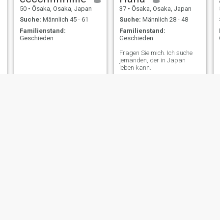
50
•
Ōsaka, Osaka, Japan
37
•
Ōsaka, Osaka, Japan
Suche:
Männlich 45 - 61
Suche:
Männlich 28 - 48
Familienstand:
Familienstand:
Geschieden
Geschieden
Fragen Sie mich. Ich suche
jemanden, der in Japan
leben kann.
H
はやし
54
•
Ōsaka, Osaka, Japan
57
•
Ōsaka, Osaka, Japan