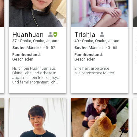
Huanhuan
Trishia
37
•
Ōsaka, Osaka, Japan
40
•
Ōsaka, Osaka, Japan
Suche:
Männlich 45 - 57
Suche:
Männlich 40 - 65
Familienstand:
Familienstand:
Geschieden
Geschieden
Hi, ich bin Huanhuan aus
Eine hart arbeitende
China, lebe und arbeite in
alleinerziehende Mutter
Japan. Ich bin fröhlich, loyal
und familienorientiert. Ich
liebe es Filme zu schauen,
Badminton zu spielen und
ruhige Momente zu genießen.
Für mich ist Liebe nicht nur
ein flüchtiger Funke, sondern
das Teilen von Mahlzeiten,
das Beobachten von
Kirschblüten und das Helfen
des anderen durch die Höhen
Ich bin hier, um etwas Reales
und Dauerhaftes