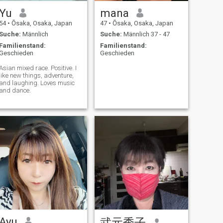
Yu
mana
54
•
Ōsaka, Osaka, Japan
47
•
Ōsaka, Osaka, Japan
Suche:
Männlich
Suche:
Männlich 37 - 47
Familienstand:
Familienstand:
Geschieden
Geschieden
Asian mixed race. Positive. I
like new things, adventure,
and laughing. Loves music
and dance.
Ayu
武元秀子