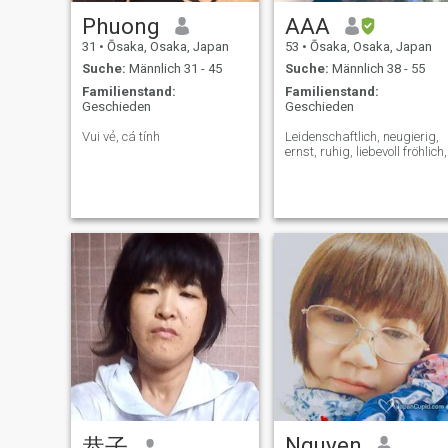
Phuong
AAA
31
•
Ōsaka, Osaka, Japan
53
•
Ōsaka, Osaka, Japan
Suche:
Männlich 31 - 45
Suche:
Männlich 38 - 55
Familienstand:
Familienstand:
Geschieden
Geschieden
Vui vẻ, cá tính
Leidenschaftlich, neugierig,
ernst, ruhig, liebevoll fröhlich,
Nguyen
恭子