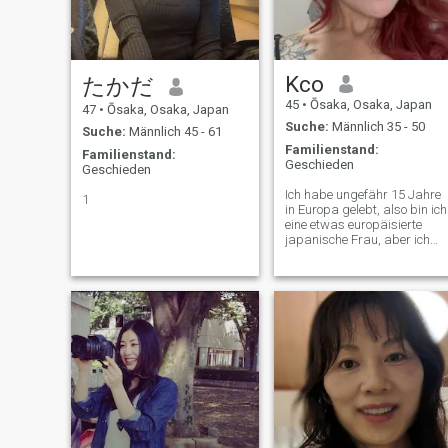
arbeiten, und Gott fürchten,
etc. zu machen.
Kco
たかだ
45
•
Ōsaka, Osaka, Japan
47
•
Ōsaka, Osaka, Japan
Suche:
Männlich 35 - 50
Suche:
Männlich 45 - 61
Familienstand:
Familienstand:
Geschieden
Geschieden
Ich habe ungefähr 15 Jahre
1
in Europa gelebt, also bin ich
eine etwas europäisierte
japanische Frau, aber ich
habe immer noch meine
japanische Seite. Ich gehe
gerne spazieren, fahre,
koche, reise usw. Lass uns
sehen, was in der Zukunft
passiert.