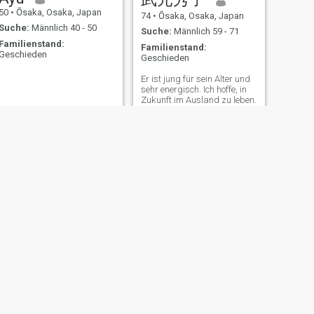
50
•
Ōsaka, Osaka, Japan
74
•
Ōsaka, Osaka, Japan
Suche:
Männlich 40 - 50
Suche:
Männlich 59 - 71
Familienstand:
Familienstand:
Geschieden
Geschieden
Er ist jung für sein Alter und
sehr energisch. Ich hoffe, in
Zukunft im Ausland zu leben.
Bitte kommen Sie zuerst
nach Japan.
WEITER
Chau
36
•
Ōsaka, Osaka, Japan