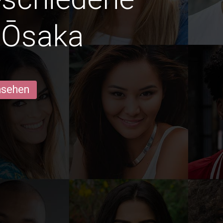
 Ōsaka
ansehen