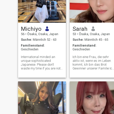
Michiyo
Sarah
56
•
Ōsaka, Osaka, Japan
53
•
Ōsaka, Osaka, Japan
Suche:
Männlich 52 - 63
Suche:
Männlich 45 - 65
Familienstand:
Familienstand:
Geschieden
Geschieden
International minded an
Ich bin eine Frau, die sehr
unique sophisticated
aktiv ist, wenn es im Leben
Japanese. Please don’t
kommt, Ich bin das Brot
waste my time if you are not
Gewinner unserer Familie Ich
real as that profile. You
habe meine Familie, dass ist
waste your time as well
mein Motto im Leben zu
because i am keen about
helfen, Gott hilft.. ich legte
fake profiles which are sadly
Gott der Mittelpunkt meines
most in this site.. Yet am still
Lebens und lassen ihn zu
looking forwar
entscheiden... Gut, u Mehr
über mich erzählen, ich bin
Abstieg person, liebevoll,
fürsorglich, Romantisch,
Liebe ein Witz,
verantwortlich, sinnlich, hart