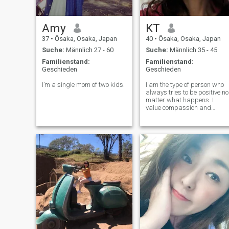
Amy
KT
37
•
Ōsaka, Osaka, Japan
40
•
Ōsaka, Osaka, Japan
Suche:
Männlich 27 - 60
Suche:
Männlich 35 - 45
Familienstand:
Familienstand:
Geschieden
Geschieden
I’m a single mom of two kids.
I am the type of person who
always tries to be positive no
matter what happens. I
value compassion and
kindness very much. I get
lonely easily (*^^*)