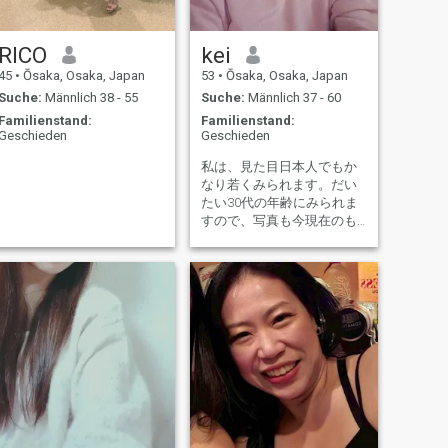
RICO
kei
45
•
Ōsaka, Osaka, Japan
53
•
Ōsaka, Osaka, Japan
Suche:
Männlich 38 - 55
Suche:
Männlich 37 - 60
Familienstand:
Familienstand:
Geschieden
Geschieden
私は、見た目日本人でもか
なり若くみられます。だい
たい30代の年齢にみられま
すので、写真も今現在のも
のですからご安心下さい。
経済的にも自立していて、
健康など自分で意識持って
管理ができる人を探してい
ます。色々と話し合いなが
ら、長いお付き合いを求め
ます。すぐに電話などをか
けて来る人はご遠慮下さ
い。すぐに結論を出したい
人もメッセージはして来な
いで下さい。