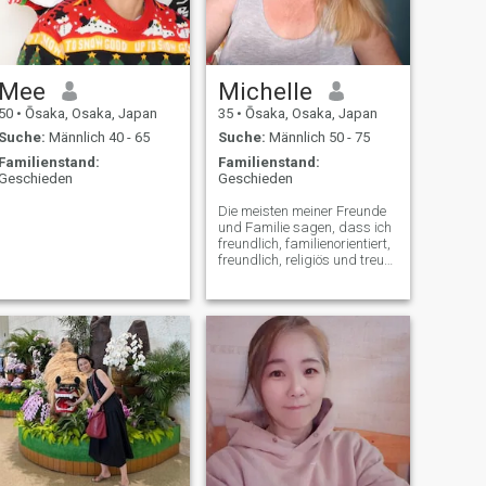
Mee
Michelle
50
•
Ōsaka, Osaka, Japan
35
•
Ōsaka, Osaka, Japan
Suche:
Männlich 40 - 65
Suche:
Männlich 50 - 75
Familienstand:
Familienstand:
Geschieden
Geschieden
Die meisten meiner Freunde
und Familie sagen, dass ich
freundlich, familienorientiert,
freundlich, religiös und treu
bin. Ich bin extrovertiert. Mein
Traum ist es, eines Tages
meine eigene glückliche
Familie zu haben. Was ich
nicht mag, ist, jemanden zu
betrügen und zu verraten,
den ich liebe. Meine
Liebessprachen sind Akte
des Dienstes und der guten
Zeit. Ich kann nicht wirklich
gut singen, aber ich kann
sagen, dass ich ein wenig
Gesangsgeschick habe.