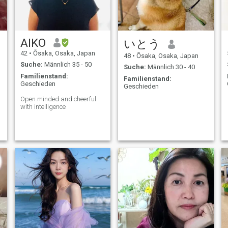
aufzubauen.
AIKO
いとう
42
•
Ōsaka, Osaka, Japan
48
•
Ōsaka, Osaka, Japan
Suche:
Männlich 35 - 50
Suche:
Männlich 30 - 40
Familienstand:
Familienstand:
Geschieden
Geschieden
Open minded and cheerful
with intelligence