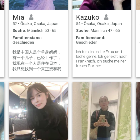
Mia
Kazuko
52
•
Ōsaka, Osaka, Japan
54
•
Ōsaka, Osaka, Japan
Suche:
Männlich 50 - 65
Suche:
Männlich 47 - 65
Familienstand:
Familienstand:
Geschieden
Geschieden
Ich bin eine nette Frau und
我是中国人是个单身妈妈，
lache gerne. Ich gehe oft nach
有一个儿子，已经工作了，
Frankreich. Ich suche meinen
我现在一个人居住在日本，
treuen Partner.
我只想找到一个真正想和我
结婚的人，请不要向我借钱
或者提出其他无理要求，我
的爱只给真诚的人！请仔细
阅读我对伴侣的要求，如果
你不符合请不要联系我。