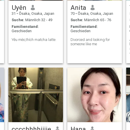
Uyên
Anita
31
•
Ōsaka, Osaka, Japan
70
•
Ōsaka, Osaka, Japan
Suche:
Männlich 32 - 49
Suche:
Männlich 65 - 76
Familienstand:
Familienstand:
Geschieden
Geschieden
Yêu mèo,thích matcha latte.
Divorced and looking for
someone like me
cccchhhhiiiie
Hana